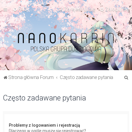
FAQ
Zarejestruj się
Zaloguj się
S
Strona główna Forum
Często zadawane pytania
z
u
Często zadawane pytania
k
a
j
Problemy z logowaniem i rejestracją
Dlaczego w ogóle muszę się rejestrować?