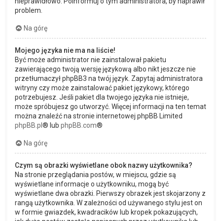
nieprawidłowo. Poinformuj o tym administratora, by naprawił
problem.
Na górę
Mojego języka nie ma na liście!
Być może administrator nie zainstalował pakietu
zawierającego twoją wersję językową albo nikt jeszcze nie
przetłumaczył phpBB3 na twój język. Zapytaj administratora
witryny czy może zainstalować pakiet językowy, którego
potrzebujesz. Jeśli pakiet dla twojego języka nie istnieje,
może spróbujesz go utworzyć. Więcej informacji na ten temat
można znaleźć na stronie internetowej phpBB Limited
phpBB.pl
® lub
phpBB.com
®
Na górę
Czym są obrazki wyświetlane obok nazwy użytkownika?
Na stronie przeglądania postów, w miejscu, gdzie są
wyświetlane informacje o użytkowniku, mogą być
wyświetlane dwa obrazki. Pierwszy obrazek jest skojarzony z
rangą użytkownika. W zależności od używanego stylu jest on
w formie gwiazdek, kwadracików lub kropek pokazujących,