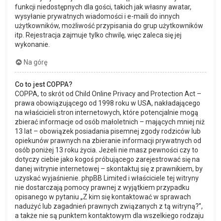
funkcji niedostępnych dla gości, takich jak własny awatar,
wysyłanie prywatnych wiadomości i e-maili do innych
użytkowników, możliwość przypisania do grup użytkowników
itp. Rejestracja zajmuje tylko chwilę, więc zaleca się jej
wykonanie.
Na górę
Co to jest COPPA?
COPPA, to skrót od Child Online Privacy and Protection Act –
prawa obowiązującego od 1998 roku w USA, nakładającego
na właścicieli stron internetowych, które potencjalnie mogą
zbierać informacje od osób małoletnich – mających mniej niż
13 lat – obowiązek posiadania pisemnej zgody rodziców lub
opiekunów prawnych na zbieranie informacji prywatnych od
osób poniżej 13 roku życia. Jeżeli nie masz pewności czy to
dotyczy ciebie jako kogoś próbującego zarejestrować się na
danej witrynie internetowej – skontaktuj się z prawnikiem, by
uzyskać wyjaśnienie. phpBB Limited i właściciele tej witryny
nie dostarczają pomocy prawnej z wyjątkiem przypadku
opisanego w pytaniu „Z kim się kontaktować w sprawach
nadużyć lub zagadnień prawnych związanych z tą witryną?”,
a także nie są punktem kontaktowym dla wszelkiego rodzaju