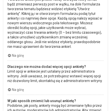
bądź zmieniasz pierwszy post w wątku, na dole formularza
tworzenia tematu będziesz widzieć etykietę “Utwórz
ankietę”. Kliknij ją i w otworzonym formularzu podaj tytuł
ankiety i co najmniej dwie opcje. Każdą opcję należy wpisać w
nowym wierszu widocznego pola tekstowego. Możesz
określić liczbę opcji, jakie użytkownik może wybrać,
wyznaczyć czas trwania ankiety (0 – bez limitu czasowego),
a także umożliwić użytkownikom zmianę wcześniej
oddanego głosu. Jeśli nie widzisz etykiety, prawdopodobnie
nie masz uprawnień do tworzenia ankiet.
Na górę
Dlaczego nie można dodać więcej opcji ankiety?
Limit opcji w ankiecie jest ustalany przez administratora
witryny. Jeśli uważasz, że potrzebujesz wstawić więcej opcji
niż dozwolony limit, skontaktuj się z administratorem witryny.
Na górę
W jaki sposób zmienić lub usunąć ankietę?
Podobnie, jak posty, ankiety mogą być zmieniane tylko przez
ich autorów, moderatorów lub administratorów. Aby zmienić