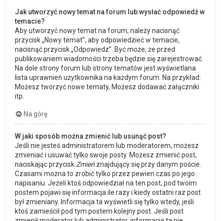
Jak utworzyć nowy temat na forum lub wysłać odpowiedź w
temacie?
Aby utworzyć nowy temat na forum, należy nacisnąć
przycisk „Nowy temat”, aby odpowiedzieć w temacie,
nacisnąć przycisk „Odpowiedz”. Być może, że przed
publikowaniem wiadomości trzeba będzie się zarejestrować.
Na dole strony forum lub strony tematów jest wyświetlana
lista uprawnień użytkownika na każdym forum. Na przykład:
Możesz tworzyć nowe tematy, Możesz dodawać załączniki
itp.
Na górę
W jaki sposób można zmienić lub usunąć post?
Jeśli nie jesteś administratorem lub moderatorem, możesz
zmieniać i usuwać tylko swoje posty. Możesz zmienić post,
naciskając przycisk
Zmień
znajdujący się przy danym poście.
Czasami można to zrobić tylko przez pewien czas po jego
napisaniu. Jeżeli ktoś odpowiedział na ten post, pod twoim
postem pojawi się informacja ile razy i kiedy ostatni raz post
był zmieniany. Informacja ta wyświetli się tylko wtedy, jeśli
ktoś zamieścił pod tym postem kolejny post. Jeśli post
zmienił moderator lub administrator, informacja ta nie