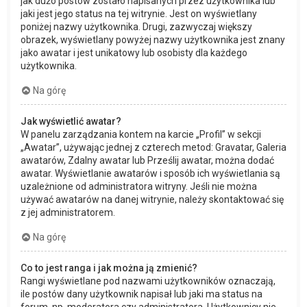
jak dużo postów zostało napisanych przez użytkownika lub
jaki jest jego status na tej witrynie. Jest on wyświetlany
poniżej nazwy użytkownika. Drugi, zazwyczaj większy
obrazek, wyświetlany powyżej nazwy użytkownika jest znany
jako awatar i jest unikatowy lub osobisty dla każdego
użytkownika.
Na górę
Jak wyświetlić awatar?
W panelu zarządzania kontem na karcie „Profil” w sekcji
„Awatar”, używając jednej z czterech metod: Gravatar, Galeria
awatarów, Zdalny awatar lub Prześlij awatar, można dodać
awatar. Wyświetlanie awatarów i sposób ich wyświetlania są
uzależnione od administratora witryny. Jeśli nie można
używać awatarów na danej witrynie, należy skontaktować się
z jej administratorem.
Na górę
Co to jest ranga i jak można ją zmienić?
Rangi wyświetlane pod nazwami użytkowników oznaczają,
ile postów dany użytkownik napisał lub jaki ma status na