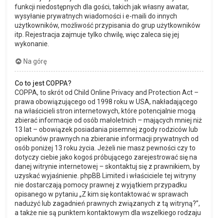
funkcji niedostępnych dla gości, takich jak własny awatar,
wysyłanie prywatnych wiadomości i e-maili do innych
użytkowników, możliwość przypisania do grup użytkowników
itp. Rejestracja zajmuje tylko chwilę, więc zaleca się jej
wykonanie.
Na górę
Co to jest COPPA?
COPPA, to skrót od Child Online Privacy and Protection Act –
prawa obowiązującego od 1998 roku w USA, nakładającego
na właścicieli stron internetowych, które potencjalnie mogą
zbierać informacje od osób małoletnich – mających mniej niż
13 lat – obowiązek posiadania pisemnej zgody rodziców lub
opiekunów prawnych na zbieranie informacji prywatnych od
osób poniżej 13 roku życia. Jeżeli nie masz pewności czy to
dotyczy ciebie jako kogoś próbującego zarejestrować się na
danej witrynie internetowej – skontaktuj się z prawnikiem, by
uzyskać wyjaśnienie. phpBB Limited i właściciele tej witryny
nie dostarczają pomocy prawnej z wyjątkiem przypadku
opisanego w pytaniu „Z kim się kontaktować w sprawach
nadużyć lub zagadnień prawnych związanych z tą witryną?”,
a także nie są punktem kontaktowym dla wszelkiego rodzaju