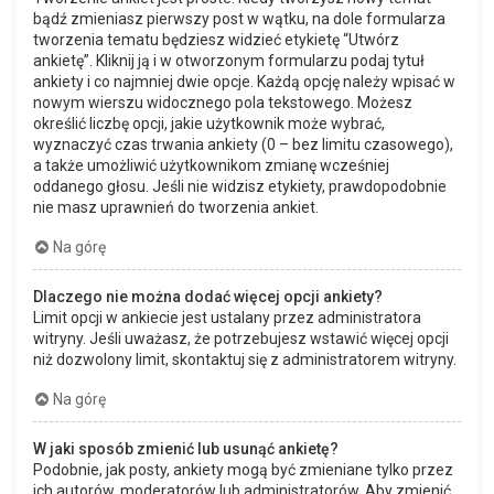
bądź zmieniasz pierwszy post w wątku, na dole formularza
tworzenia tematu będziesz widzieć etykietę “Utwórz
ankietę”. Kliknij ją i w otworzonym formularzu podaj tytuł
ankiety i co najmniej dwie opcje. Każdą opcję należy wpisać w
nowym wierszu widocznego pola tekstowego. Możesz
określić liczbę opcji, jakie użytkownik może wybrać,
wyznaczyć czas trwania ankiety (0 – bez limitu czasowego),
a także umożliwić użytkownikom zmianę wcześniej
oddanego głosu. Jeśli nie widzisz etykiety, prawdopodobnie
nie masz uprawnień do tworzenia ankiet.
Na górę
Dlaczego nie można dodać więcej opcji ankiety?
Limit opcji w ankiecie jest ustalany przez administratora
witryny. Jeśli uważasz, że potrzebujesz wstawić więcej opcji
niż dozwolony limit, skontaktuj się z administratorem witryny.
Na górę
W jaki sposób zmienić lub usunąć ankietę?
Podobnie, jak posty, ankiety mogą być zmieniane tylko przez
ich autorów, moderatorów lub administratorów. Aby zmienić