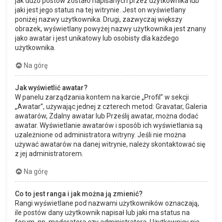
jak dużo postów zostało napisanych przez użytkownika lub
jaki jest jego status na tej witrynie. Jest on wyświetlany
poniżej nazwy użytkownika. Drugi, zazwyczaj większy
obrazek, wyświetlany powyżej nazwy użytkownika jest znany
jako awatar i jest unikatowy lub osobisty dla każdego
użytkownika.
Na górę
Jak wyświetlić awatar?
W panelu zarządzania kontem na karcie „Profil” w sekcji
„Awatar”, używając jednej z czterech metod: Gravatar, Galeria
awatarów, Zdalny awatar lub Prześlij awatar, można dodać
awatar. Wyświetlanie awatarów i sposób ich wyświetlania są
uzależnione od administratora witryny. Jeśli nie można
używać awatarów na danej witrynie, należy skontaktować się
z jej administratorem.
Na górę
Co to jest ranga i jak można ją zmienić?
Rangi wyświetlane pod nazwami użytkowników oznaczają,
ile postów dany użytkownik napisał lub jaki ma status na