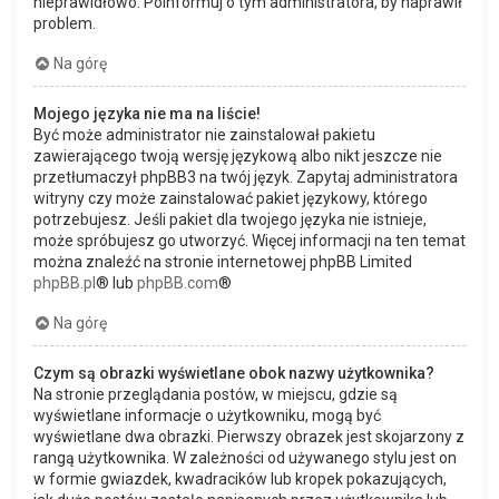
nieprawidłowo. Poinformuj o tym administratora, by naprawił
problem.
Na górę
Mojego języka nie ma na liście!
Być może administrator nie zainstalował pakietu
zawierającego twoją wersję językową albo nikt jeszcze nie
przetłumaczył phpBB3 na twój język. Zapytaj administratora
witryny czy może zainstalować pakiet językowy, którego
potrzebujesz. Jeśli pakiet dla twojego języka nie istnieje,
może spróbujesz go utworzyć. Więcej informacji na ten temat
można znaleźć na stronie internetowej phpBB Limited
phpBB.pl
® lub
phpBB.com
®
Na górę
Czym są obrazki wyświetlane obok nazwy użytkownika?
Na stronie przeglądania postów, w miejscu, gdzie są
wyświetlane informacje o użytkowniku, mogą być
wyświetlane dwa obrazki. Pierwszy obrazek jest skojarzony z
rangą użytkownika. W zależności od używanego stylu jest on
w formie gwiazdek, kwadracików lub kropek pokazujących,