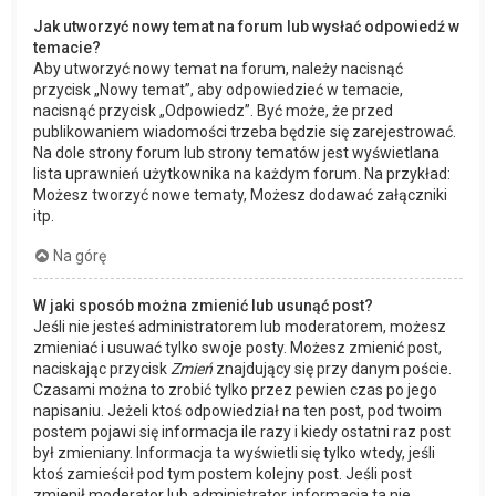
Jak utworzyć nowy temat na forum lub wysłać odpowiedź w
temacie?
Aby utworzyć nowy temat na forum, należy nacisnąć
przycisk „Nowy temat”, aby odpowiedzieć w temacie,
nacisnąć przycisk „Odpowiedz”. Być może, że przed
publikowaniem wiadomości trzeba będzie się zarejestrować.
Na dole strony forum lub strony tematów jest wyświetlana
lista uprawnień użytkownika na każdym forum. Na przykład:
Możesz tworzyć nowe tematy, Możesz dodawać załączniki
itp.
Na górę
W jaki sposób można zmienić lub usunąć post?
Jeśli nie jesteś administratorem lub moderatorem, możesz
zmieniać i usuwać tylko swoje posty. Możesz zmienić post,
naciskając przycisk
Zmień
znajdujący się przy danym poście.
Czasami można to zrobić tylko przez pewien czas po jego
napisaniu. Jeżeli ktoś odpowiedział na ten post, pod twoim
postem pojawi się informacja ile razy i kiedy ostatni raz post
był zmieniany. Informacja ta wyświetli się tylko wtedy, jeśli
ktoś zamieścił pod tym postem kolejny post. Jeśli post
zmienił moderator lub administrator, informacja ta nie