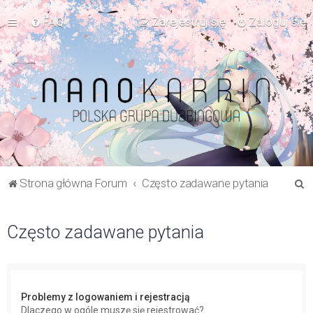
FAQ
Zarejestruj się
Zaloguj się
S
Strona główna Forum
Często zadawane pytania
z
u
Często zadawane pytania
k
a
j
Problemy z logowaniem i rejestracją
Dlaczego w ogóle muszę się rejestrować?