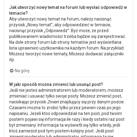
Jak utworzyć nowy temat na forum lub wysłać odpowiedź w
temacie?
Aby utworzyć nowy temat na forum, należy nacisnąć
przycisk „Nowy temat”, aby odpowiedzieć w temacie,
nacisnąć przycisk „Odpowiedz”. Być może, że przed
publikowaniem wiadomości trzeba będzie się zarejestrować.
Na dole strony forum lub strony tematów jest wyświetlana
lista uprawnień użytkownika na każdym forum. Na przykład:
Możesz tworzyć nowe tematy, Możesz dodawać załączniki
itp.
Na górę
W jaki sposób można zmienić lub usunąć post?
Jeśli nie jesteś administratorem lub moderatorem, możesz
zmieniać i usuwać tylko swoje posty. Możesz zmienić post,
naciskając przycisk
Zmień
znajdujący się przy danym poście.
Czasami można to zrobić tylko przez pewien czas po jego
napisaniu. Jeżeli ktoś odpowiedział na ten post, pod twoim
postem pojawi się informacja ile razy i kiedy ostatni raz post
był zmieniany. Informacja ta wyświetli się tylko wtedy, jeśli
ktoś zamieścił pod tym postem kolejny post. Jeśli post
zmienił moderator lub administrator, informacja ta nie