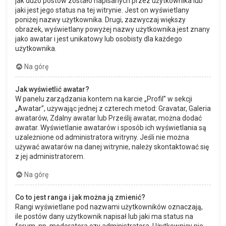
jak dużo postów zostało napisanych przez użytkownika lub
jaki jest jego status na tej witrynie. Jest on wyświetlany
poniżej nazwy użytkownika. Drugi, zazwyczaj większy
obrazek, wyświetlany powyżej nazwy użytkownika jest znany
jako awatar i jest unikatowy lub osobisty dla każdego
użytkownika.
Na górę
Jak wyświetlić awatar?
W panelu zarządzania kontem na karcie „Profil” w sekcji
„Awatar”, używając jednej z czterech metod: Gravatar, Galeria
awatarów, Zdalny awatar lub Prześlij awatar, można dodać
awatar. Wyświetlanie awatarów i sposób ich wyświetlania są
uzależnione od administratora witryny. Jeśli nie można
używać awatarów na danej witrynie, należy skontaktować się
z jej administratorem.
Na górę
Co to jest ranga i jak można ją zmienić?
Rangi wyświetlane pod nazwami użytkowników oznaczają,
ile postów dany użytkownik napisał lub jaki ma status na