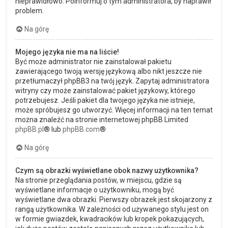
nieprawidłowo. Poinformuj o tym administratora, by naprawił
problem.
Na górę
Mojego języka nie ma na liście!
Być może administrator nie zainstalował pakietu
zawierającego twoją wersję językową albo nikt jeszcze nie
przetłumaczył phpBB3 na twój język. Zapytaj administratora
witryny czy może zainstalować pakiet językowy, którego
potrzebujesz. Jeśli pakiet dla twojego języka nie istnieje,
może spróbujesz go utworzyć. Więcej informacji na ten temat
można znaleźć na stronie internetowej phpBB Limited
phpBB.pl
® lub
phpBB.com
®
Na górę
Czym są obrazki wyświetlane obok nazwy użytkownika?
Na stronie przeglądania postów, w miejscu, gdzie są
wyświetlane informacje o użytkowniku, mogą być
wyświetlane dwa obrazki. Pierwszy obrazek jest skojarzony z
rangą użytkownika. W zależności od używanego stylu jest on
w formie gwiazdek, kwadracików lub kropek pokazujących,