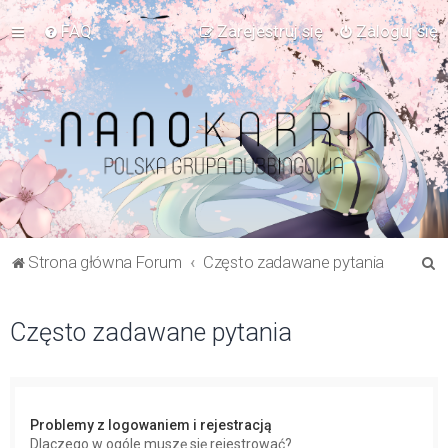
FAQ
Zarejestruj się
Zaloguj się
S
Strona główna Forum
Często zadawane pytania
z
u
Często zadawane pytania
k
a
j
Problemy z logowaniem i rejestracją
Dlaczego w ogóle muszę się rejestrować?