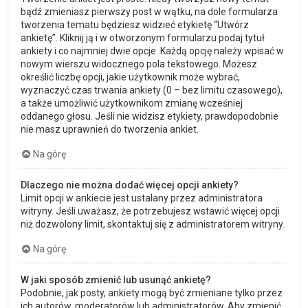
bądź zmieniasz pierwszy post w wątku, na dole formularza
tworzenia tematu będziesz widzieć etykietę “Utwórz
ankietę”. Kliknij ją i w otworzonym formularzu podaj tytuł
ankiety i co najmniej dwie opcje. Każdą opcję należy wpisać w
nowym wierszu widocznego pola tekstowego. Możesz
określić liczbę opcji, jakie użytkownik może wybrać,
wyznaczyć czas trwania ankiety (0 – bez limitu czasowego),
a także umożliwić użytkownikom zmianę wcześniej
oddanego głosu. Jeśli nie widzisz etykiety, prawdopodobnie
nie masz uprawnień do tworzenia ankiet.
Na górę
Dlaczego nie można dodać więcej opcji ankiety?
Limit opcji w ankiecie jest ustalany przez administratora
witryny. Jeśli uważasz, że potrzebujesz wstawić więcej opcji
niż dozwolony limit, skontaktuj się z administratorem witryny.
Na górę
W jaki sposób zmienić lub usunąć ankietę?
Podobnie, jak posty, ankiety mogą być zmieniane tylko przez
ich autorów, moderatorów lub administratorów. Aby zmienić