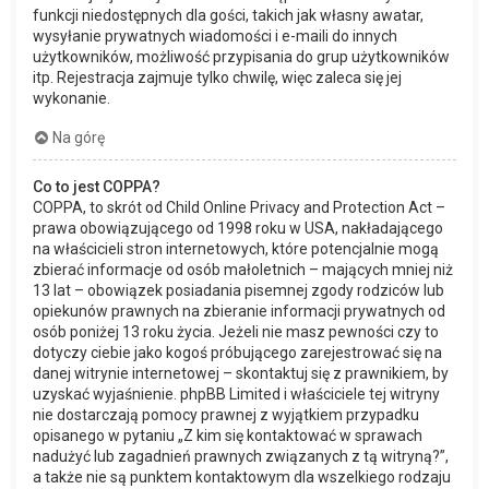
funkcji niedostępnych dla gości, takich jak własny awatar,
wysyłanie prywatnych wiadomości i e-maili do innych
użytkowników, możliwość przypisania do grup użytkowników
itp. Rejestracja zajmuje tylko chwilę, więc zaleca się jej
wykonanie.
Na górę
Co to jest COPPA?
COPPA, to skrót od Child Online Privacy and Protection Act –
prawa obowiązującego od 1998 roku w USA, nakładającego
na właścicieli stron internetowych, które potencjalnie mogą
zbierać informacje od osób małoletnich – mających mniej niż
13 lat – obowiązek posiadania pisemnej zgody rodziców lub
opiekunów prawnych na zbieranie informacji prywatnych od
osób poniżej 13 roku życia. Jeżeli nie masz pewności czy to
dotyczy ciebie jako kogoś próbującego zarejestrować się na
danej witrynie internetowej – skontaktuj się z prawnikiem, by
uzyskać wyjaśnienie. phpBB Limited i właściciele tej witryny
nie dostarczają pomocy prawnej z wyjątkiem przypadku
opisanego w pytaniu „Z kim się kontaktować w sprawach
nadużyć lub zagadnień prawnych związanych z tą witryną?”,
a także nie są punktem kontaktowym dla wszelkiego rodzaju