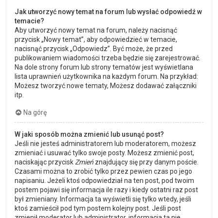
Jak utworzyć nowy temat na forum lub wysłać odpowiedź w
temacie?
Aby utworzyć nowy temat na forum, należy nacisnąć
przycisk „Nowy temat”, aby odpowiedzieć w temacie,
nacisnąć przycisk „Odpowiedz”. Być może, że przed
publikowaniem wiadomości trzeba będzie się zarejestrować.
Na dole strony forum lub strony tematów jest wyświetlana
lista uprawnień użytkownika na każdym forum. Na przykład:
Możesz tworzyć nowe tematy, Możesz dodawać załączniki
itp.
Na górę
W jaki sposób można zmienić lub usunąć post?
Jeśli nie jesteś administratorem lub moderatorem, możesz
zmieniać i usuwać tylko swoje posty. Możesz zmienić post,
naciskając przycisk
Zmień
znajdujący się przy danym poście.
Czasami można to zrobić tylko przez pewien czas po jego
napisaniu. Jeżeli ktoś odpowiedział na ten post, pod twoim
postem pojawi się informacja ile razy i kiedy ostatni raz post
był zmieniany. Informacja ta wyświetli się tylko wtedy, jeśli
ktoś zamieścił pod tym postem kolejny post. Jeśli post
zmienił moderator lub administrator, informacja ta nie