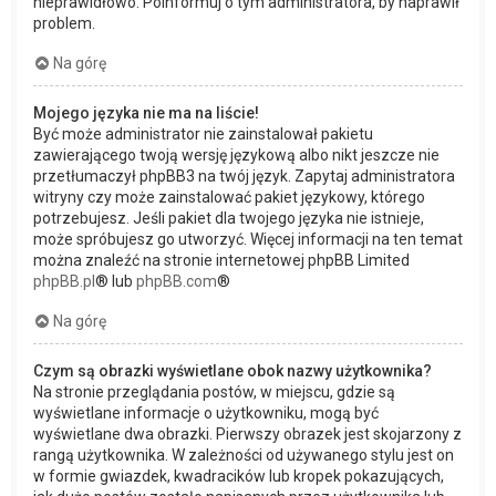
nieprawidłowo. Poinformuj o tym administratora, by naprawił
problem.
Na górę
Mojego języka nie ma na liście!
Być może administrator nie zainstalował pakietu
zawierającego twoją wersję językową albo nikt jeszcze nie
przetłumaczył phpBB3 na twój język. Zapytaj administratora
witryny czy może zainstalować pakiet językowy, którego
potrzebujesz. Jeśli pakiet dla twojego języka nie istnieje,
może spróbujesz go utworzyć. Więcej informacji na ten temat
można znaleźć na stronie internetowej phpBB Limited
phpBB.pl
® lub
phpBB.com
®
Na górę
Czym są obrazki wyświetlane obok nazwy użytkownika?
Na stronie przeglądania postów, w miejscu, gdzie są
wyświetlane informacje o użytkowniku, mogą być
wyświetlane dwa obrazki. Pierwszy obrazek jest skojarzony z
rangą użytkownika. W zależności od używanego stylu jest on
w formie gwiazdek, kwadracików lub kropek pokazujących,