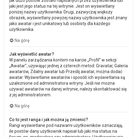
jak dużo postów zostało napisanych przez użytkownika lub
jaki jest jego status na tej witrynie. Jest on wyświetlany
poniżej nazwy użytkownika. Drugi, zazwyczaj większy
obrazek, wyświetlany powyżej nazwy użytkownika jest znany
jako awatar i jest unikatowy lub osobisty dla każdego
użytkownika.
Na górę
Jak wyświetlić awatar?
W panelu zarządzania kontem na karcie „Profil” w sekcji
„Awatar”, używając jednej z czterech metod: Gravatar, Galeria
awatarów, Zdalny awatar lub Prześlij awatar, można dodać
awatar. Wyświetlanie awatarów i sposób ich wyświetlania są
uzależnione od administratora witryny. Jeśli nie można
używać awatarów na danej witrynie, należy skontaktować się
z jej administratorem.
Na górę
Co to jest ranga i jak można ją zmienić?
Rangi wyświetlane pod nazwami użytkowników oznaczają,
ile postów dany użytkownik napisał lub jaki ma status na