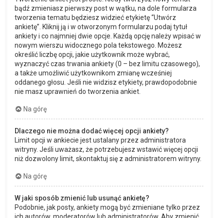
bądź zmieniasz pierwszy post w wątku, na dole formularza
tworzenia tematu będziesz widzieć etykietę “Utwórz
ankietę”. Kliknij ją i w otworzonym formularzu podaj tytuł
ankiety i co najmniej dwie opcje. Każdą opcję należy wpisać w
nowym wierszu widocznego pola tekstowego. Możesz
określić liczbę opcji, jakie użytkownik może wybrać,
wyznaczyć czas trwania ankiety (0 – bez limitu czasowego),
a także umożliwić użytkownikom zmianę wcześniej
oddanego głosu. Jeśli nie widzisz etykiety, prawdopodobnie
nie masz uprawnień do tworzenia ankiet.
Na górę
Dlaczego nie można dodać więcej opcji ankiety?
Limit opcji w ankiecie jest ustalany przez administratora
witryny. Jeśli uważasz, że potrzebujesz wstawić więcej opcji
niż dozwolony limit, skontaktuj się z administratorem witryny.
Na górę
W jaki sposób zmienić lub usunąć ankietę?
Podobnie, jak posty, ankiety mogą być zmieniane tylko przez
ich autorów, moderatorów lub administratorów. Aby zmienić