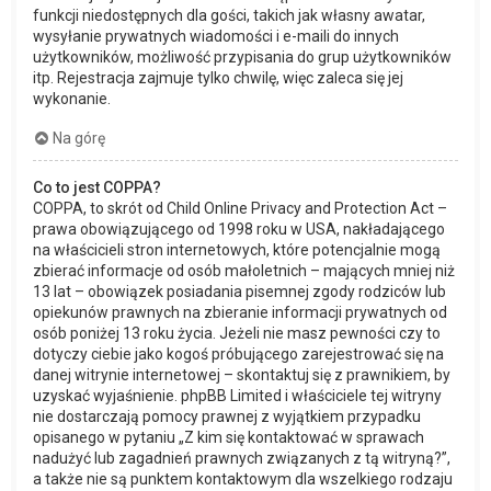
funkcji niedostępnych dla gości, takich jak własny awatar,
wysyłanie prywatnych wiadomości i e-maili do innych
użytkowników, możliwość przypisania do grup użytkowników
itp. Rejestracja zajmuje tylko chwilę, więc zaleca się jej
wykonanie.
Na górę
Co to jest COPPA?
COPPA, to skrót od Child Online Privacy and Protection Act –
prawa obowiązującego od 1998 roku w USA, nakładającego
na właścicieli stron internetowych, które potencjalnie mogą
zbierać informacje od osób małoletnich – mających mniej niż
13 lat – obowiązek posiadania pisemnej zgody rodziców lub
opiekunów prawnych na zbieranie informacji prywatnych od
osób poniżej 13 roku życia. Jeżeli nie masz pewności czy to
dotyczy ciebie jako kogoś próbującego zarejestrować się na
danej witrynie internetowej – skontaktuj się z prawnikiem, by
uzyskać wyjaśnienie. phpBB Limited i właściciele tej witryny
nie dostarczają pomocy prawnej z wyjątkiem przypadku
opisanego w pytaniu „Z kim się kontaktować w sprawach
nadużyć lub zagadnień prawnych związanych z tą witryną?”,
a także nie są punktem kontaktowym dla wszelkiego rodzaju