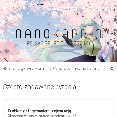
FAQ
Zarejestruj się
Zaloguj się
S
Strona główna Forum
Często zadawane pytania
z
u
Często zadawane pytania
k
a
j
Problemy z logowaniem i rejestracją
Dlaczego w ogóle muszę się rejestrować?