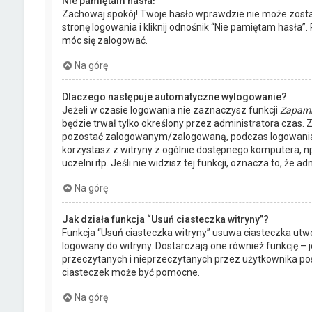
Nie pamiętam hasła!
Zachowaj spokój! Twoje hasło wprawdzie nie może zost
stronę logowania i kliknij odnośnik “Nie pamiętam hasła
móc się zalogować.
Na górę
Dlaczego następuje automatyczne wylogowanie?
Jeżeli w czasie logowania nie zaznaczysz funkcji
Zapami
będzie trwał tylko określony przez administratora czas
pozostać zalogowanym/zalogowaną, podczas logowania
korzystasz z witryny z ogólnie dostępnego komputera, np.
uczelni itp. Jeśli nie widzisz tej funkcji, oznacza to, że ad
Na górę
Jak działa funkcja “Usuń ciasteczka witryny”?
Funkcja “Usuń ciasteczka witryny” usuwa ciasteczka utw
logowany do witryny. Dostarczają one również funkcję – j
przeczytanych i nieprzeczytanych przez użytkownika po
ciasteczek może być pomocne.
Na górę