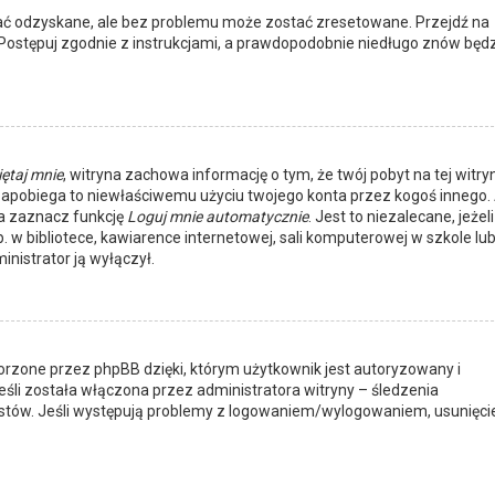
ać odzyskane, ale bez problemu może zostać zresetowane. Przejdź na
”. Postępuj zgodnie z instrukcjami, a prawdopodobnie niedługo znów będ
ętaj mnie
, witryna zachowa informację o tym, że twój pobyt na tej witry
. Zapobiega to niewłaściwemu użyciu twojego konta przez kogoś innego.
 zaznacz funkcję
Loguj mnie automatycznie
. Jest to niezalecane, jeżeli
 w bibliotece, kawiarence internetowej, sali komputerowej w szkole lu
ministrator ją wyłączył.
orzone przez phpBB dzięki, którym użytkownik jest autoryzowany i
eśli została włączona przez administratora witryny – śledzenia
stów. Jeśli występują problemy z logowaniem/wylogowaniem, usunięci