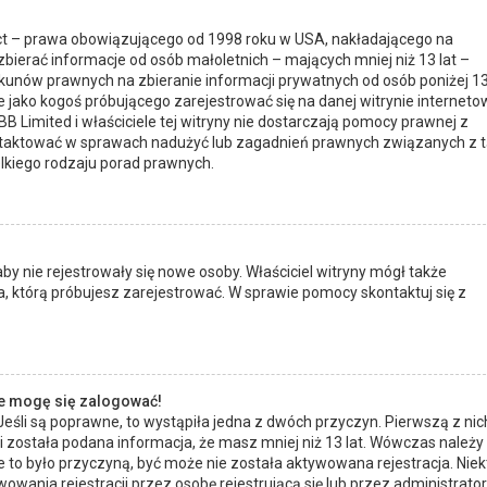
 Act – prawa obowiązującego od 1998 roku w USA, nakładającego na
 zbierać informacje od osób małoletnich – mających mniej niż 13 lat –
kunów prawnych na zbieranie informacji prywatnych od osób poniżej 1
ie jako kogoś próbującego zarejestrować się na danej witrynie interneto
BB Limited i właściciele tej witryny nie dostarczają pomocy prawnej z
ontaktować w sprawach nadużyć lub zagadnień prawnych związanych z t
lkiego rodzaju porad prawnych.
 aby nie rejestrowały się nowe osoby. Właściciel witryny mógł także
, którą próbujesz zarejestrować. W sprawie pomocy skontaktuj się z
ie mogę się zalogować!
eśli są poprawne, to wystąpiła jedna z dwóch przyczyn. Pierwszą z nic
i została podana informacja, że masz mniej niż 13 lat. Wówczas należy
ie to było przyczyną, być może nie została aktywowana rejestracja. Niek
nia rejestracji przez osobę rejestrującą się lub przez administrator