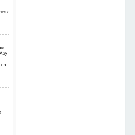
ziesz
nie
 Aby
b na
e