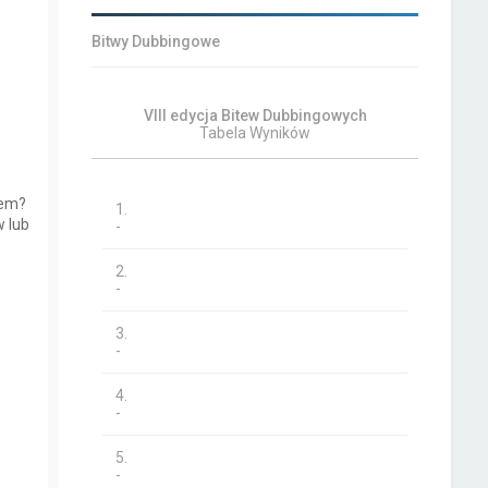
Bitwy Dubbingowe
VIII edycja Bitew Dubbingowych
Tabela Wyników
iem?
1.
 lub
-
2.
-
3.
-
4.
-
5.
-