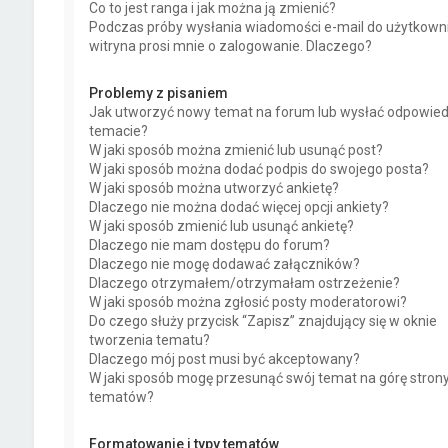
Co to jest ranga i jak można ją zmienić?
Podczas próby wysłania wiadomości e-mail do użytkown
witryna prosi mnie o zalogowanie. Dlaczego?
Problemy z pisaniem
Jak utworzyć nowy temat na forum lub wysłać odpowie
temacie?
W jaki sposób można zmienić lub usunąć post?
W jaki sposób można dodać podpis do swojego posta?
W jaki sposób można utworzyć ankietę?
Dlaczego nie można dodać więcej opcji ankiety?
W jaki sposób zmienić lub usunąć ankietę?
Dlaczego nie mam dostępu do forum?
Dlaczego nie mogę dodawać załączników?
Dlaczego otrzymałem/otrzymałam ostrzeżenie?
W jaki sposób można zgłosić posty moderatorowi?
Do czego służy przycisk “Zapisz” znajdujący się w oknie
tworzenia tematu?
Dlaczego mój post musi być akceptowany?
W jaki sposób mogę przesunąć swój temat na górę stron
tematów?
Formatowanie i typy tematów