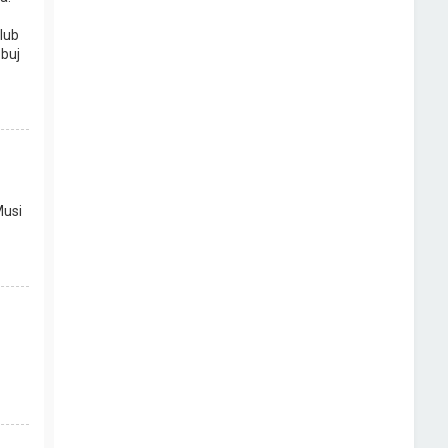
lub
buj
Musi