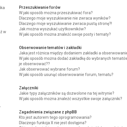
Przeszukiwanie forów
ika
W jaki sposób można przeszukiwać fora?
Dlaczego moje wyszukiwanie nie zwraca wyników?
Dlaczego moje wyszukiwanie zwraca pustą stronę?!
Jak można wyszukać użytkowników?
dź w
W jaki sposób można znaleźć swoje posty i tematy?
Obserwowanie tematów i zakładki
Jaka jest różnica między dodaniem zakładki a obserwowan
W jaki sposób można dodać zakładkę do wybranych tematów
je obserwować??
Jak obserwować wybrane forum?
W jaki sposób usunąć obserwowanie forum, tematu?
Załączniki
Jakie typy załączników są dozwolone na tej witrynie?
W jaki sposób można znaleźć wszystkie swoje załączniki?
y
Zagadnienia związane z phpBB
Kto jest autorem tego oprogramowania?
Dlaczego funkcja X nie jest dostępna?