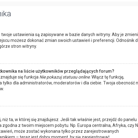
nika
 twoje ustawienia są zapisywane w bazie danych witryny. Aby je zmieni
jscu możesz dokonać zmian swoich ustawień i preferencji. Odnośnik d
órze stron witryny.
tkownika na liście użytkowników przeglądających forum?
znajduje się funkcja
Nie pokazuj statusu online
. Włącz tę funkcję,
 tylko dla administratorów, moderatorów i dla ciebie. Twoja obecność 
w.
niż ta, w której się znajdujesz. Jeśli tak właśnie jest, przejdź do panelu
a zgodna z twoim miejscem pobytu. Np. Europa centralna, Afryka, czy
 ustawień, może zostać wykonana tylko przez zarejestrowanych
nikiem – teraz jest dobry moment, by się zarejestrować.