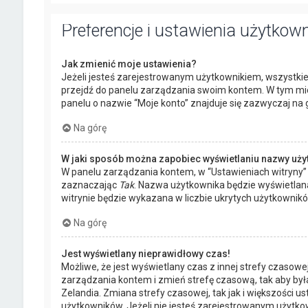
Preferencje i ustawienia użytkow
Jak zmienić moje ustawienia?
Jeżeli jesteś zarejestrowanym użytkownikiem, wszystkie
przejdź do panelu zarządzania swoim kontem. W tym mie
panelu o nazwie “Moje konto” znajduje się zazwyczaj na g
Na górę
W jaki sposób można zapobiec wyświetlaniu nazwy uży
W panelu zarządzania kontem, w “Ustawieniach witryny” 
zaznaczając
Tak
. Nazwa użytkownika będzie wyświetlana
witrynie będzie wykazana w liczbie ukrytych użytkownikó
Na górę
Jest wyświetlany nieprawidłowy czas!
Możliwe, że jest wyświetlany czas z innej strefy czasowej, 
zarządzania kontem i zmień strefę czasową, tak aby był
Zelandia. Zmiana strefy czasowej, tak jak i większości
użytkowników. Jeżeli nie jesteś zarejestrowanym użytkow