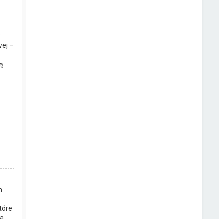
3
wej –
ą
h
tóre
a.