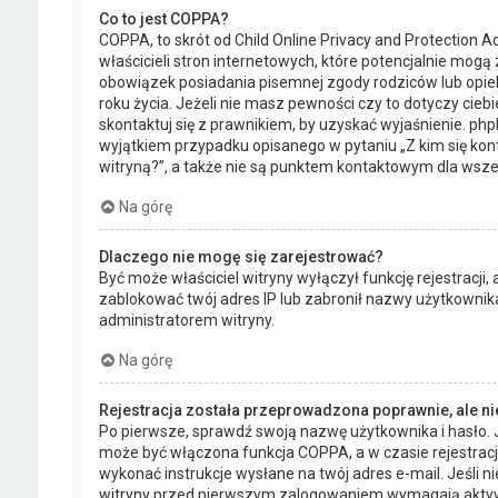
Co to jest COPPA?
COPPA, to skrót od Child Online Privacy and Protection
właścicieli stron internetowych, które potencjalnie mogą
obowiązek posiadania pisemnej zgody rodziców lub opie
roku życia. Jeżeli nie masz pewności czy to dotyczy cieb
skontaktuj się z prawnikiem, by uzyskać wyjaśnienie. php
wyjątkiem przypadku opisanego w pytaniu „Z kim się k
witryną?”, a także nie są punktem kontaktowym dla wsze
Na górę
Dlaczego nie mogę się zarejestrować?
Być może właściciel witryny wyłączył funkcję rejestracji,
zablokować twój adres IP lub zabronił nazwy użytkownika
administratorem witryny.
Na górę
Rejestracja została przeprowadzona poprawnie, ale n
Po pierwsze, sprawdź swoją nazwę użytkownika i hasło. J
może być włączona funkcja COPPA, a w czasie rejestracj
wykonać instrukcje wysłane na twój adres e-mail. Jeśli n
witryny przed pierwszym zalogowaniem wymagają aktywowa