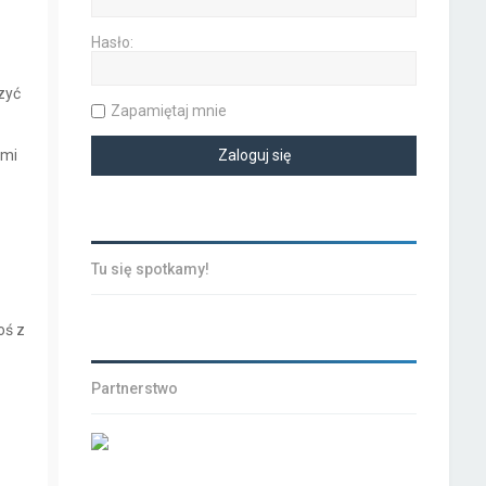
Hasło:
czyć
Zapamiętaj mnie
ymi
Tu się spotkamy!
oś z
Partnerstwo