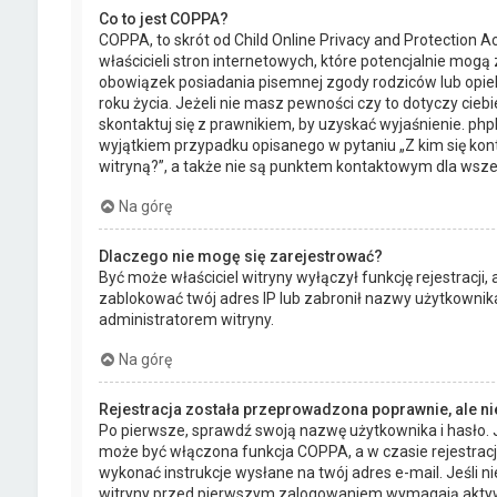
Co to jest COPPA?
COPPA, to skrót od Child Online Privacy and Protection
właścicieli stron internetowych, które potencjalnie mogą
obowiązek posiadania pisemnej zgody rodziców lub opie
roku życia. Jeżeli nie masz pewności czy to dotyczy cieb
skontaktuj się z prawnikiem, by uzyskać wyjaśnienie. php
wyjątkiem przypadku opisanego w pytaniu „Z kim się k
witryną?”, a także nie są punktem kontaktowym dla wsze
Na górę
Dlaczego nie mogę się zarejestrować?
Być może właściciel witryny wyłączył funkcję rejestracji,
zablokować twój adres IP lub zabronił nazwy użytkownika
administratorem witryny.
Na górę
Rejestracja została przeprowadzona poprawnie, ale n
Po pierwsze, sprawdź swoją nazwę użytkownika i hasło. J
może być włączona funkcja COPPA, a w czasie rejestracj
wykonać instrukcje wysłane na twój adres e-mail. Jeśli n
witryny przed pierwszym zalogowaniem wymagają aktywowa