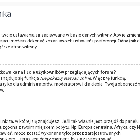
nika
 twoje ustawienia są zapisywane w bazie danych witryny. Aby je zmieni
jscu możesz dokonać zmian swoich ustawień i preferencji. Odnośnik d
órze stron witryny.
tkownika na liście użytkowników przeglądających forum?
znajduje się funkcja
Nie pokazuj statusu online
. Włącz tę funkcję,
 tylko dla administratorów, moderatorów i dla ciebie. Twoja obecność 
w.
niż ta, w której się znajdujesz. Jeśli tak właśnie jest, przejdź do panelu
a zgodna z twoim miejscem pobytu. Np. Europa centralna, Afryka, czy
 ustawień, może zostać wykonana tylko przez zarejestrowanych
nikiem – teraz jest dobry moment, by się zarejestrować.