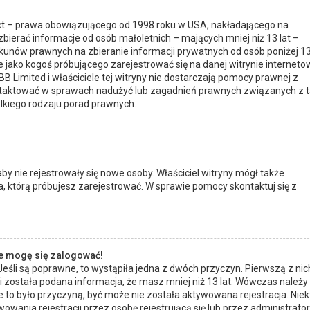
 Act – prawa obowiązującego od 1998 roku w USA, nakładającego na
 zbierać informacje od osób małoletnich – mających mniej niż 13 lat –
kunów prawnych na zbieranie informacji prywatnych od osób poniżej 1
ie jako kogoś próbującego zarejestrować się na danej witrynie interneto
BB Limited i właściciele tej witryny nie dostarczają pomocy prawnej z
ontaktować w sprawach nadużyć lub zagadnień prawnych związanych z t
lkiego rodzaju porad prawnych.
 aby nie rejestrowały się nowe osoby. Właściciel witryny mógł także
, którą próbujesz zarejestrować. W sprawie pomocy skontaktuj się z
ie mogę się zalogować!
eśli są poprawne, to wystąpiła jedna z dwóch przyczyn. Pierwszą z nic
i została podana informacja, że masz mniej niż 13 lat. Wówczas należy
ie to było przyczyną, być może nie została aktywowana rejestracja. Niek
nia rejestracji przez osobę rejestrującą się lub przez administrator