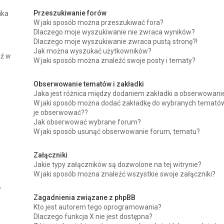
Przeszukiwanie forów
ika
W jaki sposób można przeszukiwać fora?
Dlaczego moje wyszukiwanie nie zwraca wyników?
Dlaczego moje wyszukiwanie zwraca pustą stronę?!
Jak można wyszukać użytkowników?
dź w
W jaki sposób można znaleźć swoje posty i tematy?
Obserwowanie tematów i zakładki
Jaka jest różnica między dodaniem zakładki a obserwowan
W jaki sposób można dodać zakładkę do wybranych tematów
je obserwować??
Jak obserwować wybrane forum?
W jaki sposób usunąć obserwowanie forum, tematu?
Załączniki
Jakie typy załączników są dozwolone na tej witrynie?
W jaki sposób można znaleźć wszystkie swoje załączniki?
y
Zagadnienia związane z phpBB
Kto jest autorem tego oprogramowania?
Dlaczego funkcja X nie jest dostępna?