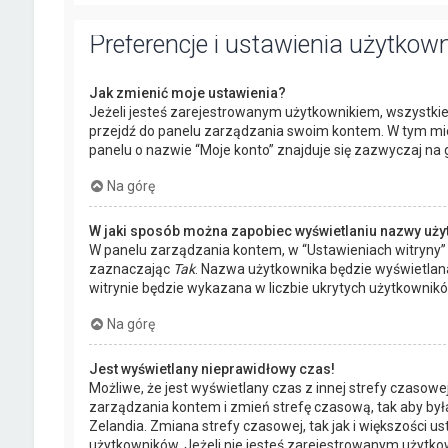
Preferencje i ustawienia użytkow
Jak zmienić moje ustawienia?
Jeżeli jesteś zarejestrowanym użytkownikiem, wszystkie
przejdź do panelu zarządzania swoim kontem. W tym mie
panelu o nazwie “Moje konto” znajduje się zazwyczaj na g
Na górę
W jaki sposób można zapobiec wyświetlaniu nazwy uży
W panelu zarządzania kontem, w “Ustawieniach witryny” 
zaznaczając
Tak
. Nazwa użytkownika będzie wyświetlana
witrynie będzie wykazana w liczbie ukrytych użytkownikó
Na górę
Jest wyświetlany nieprawidłowy czas!
Możliwe, że jest wyświetlany czas z innej strefy czasowej, 
zarządzania kontem i zmień strefę czasową, tak aby był
Zelandia. Zmiana strefy czasowej, tak jak i większości
użytkowników. Jeżeli nie jesteś zarejestrowanym użytkow