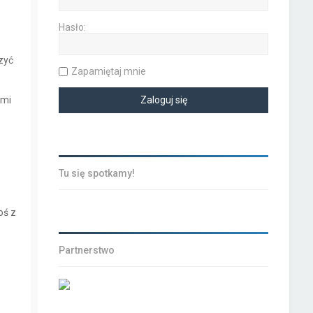
Hasło:
czyć
Zapamiętaj mnie
ymi
Tu się spotkamy!
oś z
Partnerstwo