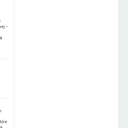
3
wej –
ą
h
tóre
a.