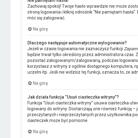
Nie pamiętam hasła!
Zachowaj spokój! Twoje hasło wprawdzie nie może zost
stronę logowania i kliknij odnośnik “Nie pamiętam hasła
móc się zalogować.
Na górę
Dlaczego następuje automatyczne wylogowanie?
Jeżeli w czasie logowania nie zaznaczysz funkcji
Zapami
będzie trwał tylko określony przez administratora czas
pozostać zalogowanym/zalogowaną, podczas logowania
korzystasz z witryny z ogólnie dostępnego komputera, np.
uczelni itp. Jeśli nie widzisz tej funkcji, oznacza to, że ad
Na górę
Jak działa funkcja “Usuń ciasteczka witryny”?
Funkcja “Usuń ciasteczka witryny” usuwa ciasteczka utw
logowany do witryny. Dostarczają one również funkcję – j
przeczytanych i nieprzeczytanych przez użytkownika po
ciasteczek może być pomocne.
Na górę