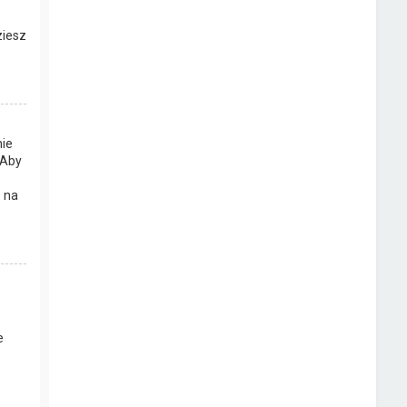
ziesz
nie
 Aby
b na
e