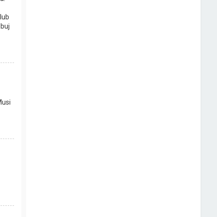
lub
buj
Musi