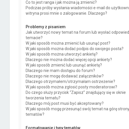
Co to jest ranga i jak można ją zmienić?
Podczas próby wysłania wiadomości e-mail do użytkown
witryna prosi mnie o zalogowanie. Dlaczego?
Problemy z pisaniem
Jak utworzyć nowy temat na forum lub wysłać odpowie
temacie?
W jaki sposób można zmienić lub usunąć post?
W jaki sposób można dodać podpis do swojego posta?
W jaki sposób można utworzyć ankietę?
Dlaczego nie można dodać więcej opcji ankiety?
W jaki sposób zmienić lub usunąć ankietę?
Dlaczego nie mam dostępu do forum?
Dlaczego nie mogę dodawać załączników?
Dlaczego otrzymałem/otrzymałam ostrzeżenie?
W jaki sposób można zgłosić posty moderatorowi?
Do czego służy przycisk “Zapisz” znajdujący się w oknie
tworzenia tematu?
Dlaczego mój post musi być akceptowany?
W jaki sposób mogę przesunąć swój temat na górę stron
tematów?
Formatowanie i typy tematów