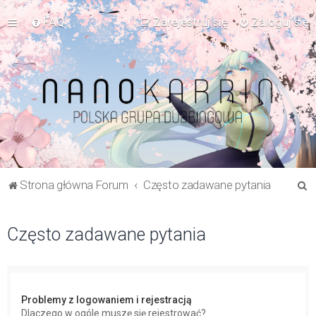
FAQ
Zarejestruj się
Zaloguj się
S
Strona główna Forum
Często zadawane pytania
z
u
Często zadawane pytania
k
a
j
Problemy z logowaniem i rejestracją
Dlaczego w ogóle muszę się rejestrować?