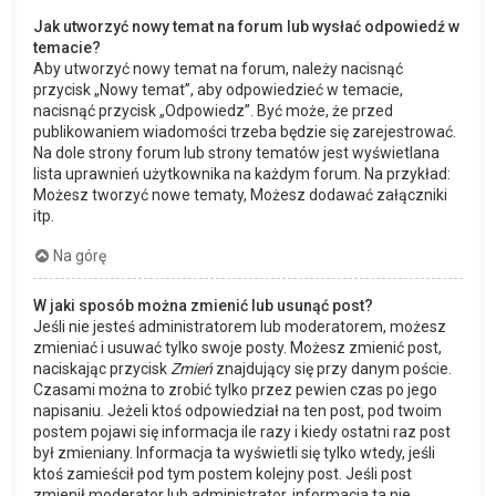
Jak utworzyć nowy temat na forum lub wysłać odpowiedź w
temacie?
Aby utworzyć nowy temat na forum, należy nacisnąć
przycisk „Nowy temat”, aby odpowiedzieć w temacie,
nacisnąć przycisk „Odpowiedz”. Być może, że przed
publikowaniem wiadomości trzeba będzie się zarejestrować.
Na dole strony forum lub strony tematów jest wyświetlana
lista uprawnień użytkownika na każdym forum. Na przykład:
Możesz tworzyć nowe tematy, Możesz dodawać załączniki
itp.
Na górę
W jaki sposób można zmienić lub usunąć post?
Jeśli nie jesteś administratorem lub moderatorem, możesz
zmieniać i usuwać tylko swoje posty. Możesz zmienić post,
naciskając przycisk
Zmień
znajdujący się przy danym poście.
Czasami można to zrobić tylko przez pewien czas po jego
napisaniu. Jeżeli ktoś odpowiedział na ten post, pod twoim
postem pojawi się informacja ile razy i kiedy ostatni raz post
był zmieniany. Informacja ta wyświetli się tylko wtedy, jeśli
ktoś zamieścił pod tym postem kolejny post. Jeśli post
zmienił moderator lub administrator, informacja ta nie