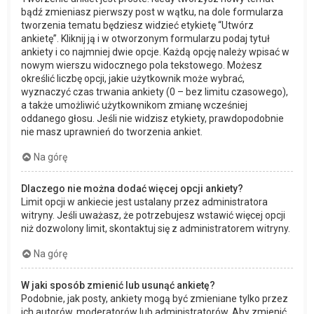
bądź zmieniasz pierwszy post w wątku, na dole formularza
tworzenia tematu będziesz widzieć etykietę “Utwórz
ankietę”. Kliknij ją i w otworzonym formularzu podaj tytuł
ankiety i co najmniej dwie opcje. Każdą opcję należy wpisać w
nowym wierszu widocznego pola tekstowego. Możesz
określić liczbę opcji, jakie użytkownik może wybrać,
wyznaczyć czas trwania ankiety (0 – bez limitu czasowego),
a także umożliwić użytkownikom zmianę wcześniej
oddanego głosu. Jeśli nie widzisz etykiety, prawdopodobnie
nie masz uprawnień do tworzenia ankiet.
Na górę
Dlaczego nie można dodać więcej opcji ankiety?
Limit opcji w ankiecie jest ustalany przez administratora
witryny. Jeśli uważasz, że potrzebujesz wstawić więcej opcji
niż dozwolony limit, skontaktuj się z administratorem witryny.
Na górę
W jaki sposób zmienić lub usunąć ankietę?
Podobnie, jak posty, ankiety mogą być zmieniane tylko przez
ich autorów, moderatorów lub administratorów. Aby zmienić