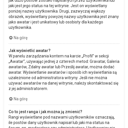
jak dużo postów zostało napisanych przez użytkownika lub
jaki jest jego status na tej witrynie. Jest on wyświetlany
poniżej nazwy użytkownika. Drugi, zazwyczaj większy
obrazek, wyświetlany powyżej nazwy użytkownika jest znany
jako awatar i jest unikatowy lub osobisty dla każdego
użytkownika.
Na górę
Jak wyświetlić awatar?
W panelu zarządzania kontem na karcie „Profil” w sekcji
„Awatar”, używając jednej z czterech metod: Gravatar, Galeria
awatarów, Zdalny awatar lub Prześlij awatar, można dodać
awatar. Wyświetlanie awatarów i sposób ich wyświetlania są
uzależnione od administratora witryny. Jeśli nie można
używać awatarów na danej witrynie, należy skontaktować się
z jej administratorem.
Na górę
Co to jest ranga i jak można ją zmienić?
Rangi wyświetlane pod nazwami użytkowników oznaczają,
ile postów dany użytkownik napisał lub jaki ma status na