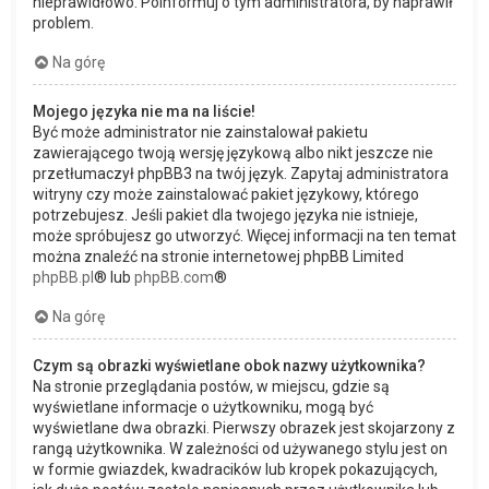
nieprawidłowo. Poinformuj o tym administratora, by naprawił
problem.
Na górę
Mojego języka nie ma na liście!
Być może administrator nie zainstalował pakietu
zawierającego twoją wersję językową albo nikt jeszcze nie
przetłumaczył phpBB3 na twój język. Zapytaj administratora
witryny czy może zainstalować pakiet językowy, którego
potrzebujesz. Jeśli pakiet dla twojego języka nie istnieje,
może spróbujesz go utworzyć. Więcej informacji na ten temat
można znaleźć na stronie internetowej phpBB Limited
phpBB.pl
® lub
phpBB.com
®
Na górę
Czym są obrazki wyświetlane obok nazwy użytkownika?
Na stronie przeglądania postów, w miejscu, gdzie są
wyświetlane informacje o użytkowniku, mogą być
wyświetlane dwa obrazki. Pierwszy obrazek jest skojarzony z
rangą użytkownika. W zależności od używanego stylu jest on
w formie gwiazdek, kwadracików lub kropek pokazujących,