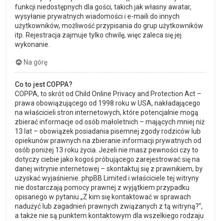
funkcji niedostępnych dla gości, takich jak własny awatar,
wysyłanie prywatnych wiadomości i e-maili do innych
użytkowników, możliwość przypisania do grup użytkowników
itp. Rejestracja zajmuje tylko chwilę, więc zaleca się jej
wykonanie.
Na górę
Co to jest COPPA?
COPPA, to skrót od Child Online Privacy and Protection Act –
prawa obowiązującego od 1998 roku w USA, nakładającego
na właścicieli stron internetowych, które potencjalnie mogą
zbierać informacje od osób małoletnich – mających mniej niż
13 lat – obowiązek posiadania pisemnej zgody rodziców lub
opiekunów prawnych na zbieranie informacji prywatnych od
osób poniżej 13 roku życia. Jeżeli nie masz pewności czy to
dotyczy ciebie jako kogoś próbującego zarejestrować się na
danej witrynie internetowej – skontaktuj się z prawnikiem, by
uzyskać wyjaśnienie. phpBB Limited i właściciele tej witryny
nie dostarczają pomocy prawnej z wyjątkiem przypadku
opisanego w pytaniu „Z kim się kontaktować w sprawach
nadużyć lub zagadnień prawnych związanych z tą witryną?”,
a także nie są punktem kontaktowym dla wszelkiego rodzaju