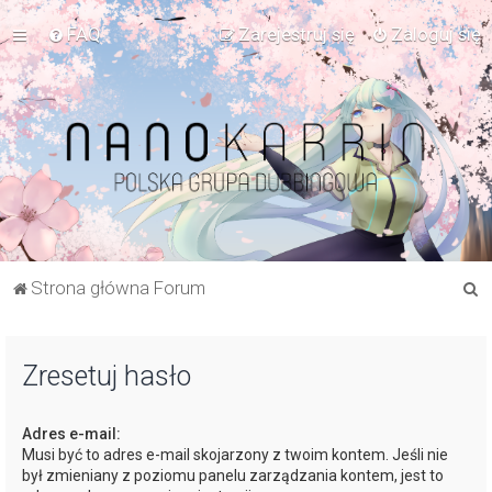
FAQ
Zarejestruj się
Zaloguj się
S
Strona główna Forum
z
u
Zresetuj hasło
k
a
Adres e-mail:
j
Musi być to adres e-mail skojarzony z twoim kontem. Jeśli nie
był zmieniany z poziomu panelu zarządzania kontem, jest to