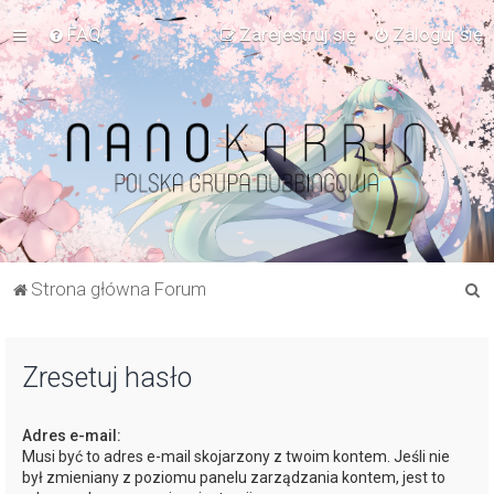
FAQ
Zarejestruj się
Zaloguj się
S
Strona główna Forum
z
u
Zresetuj hasło
k
a
Adres e-mail:
j
Musi być to adres e-mail skojarzony z twoim kontem. Jeśli nie
był zmieniany z poziomu panelu zarządzania kontem, jest to