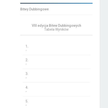
Bitwy Dubbingowe
VIII edycja Bitew Dubbingowych
Tabela Wyników
1.
-
2.
-
3.
-
4.
-
5.
-