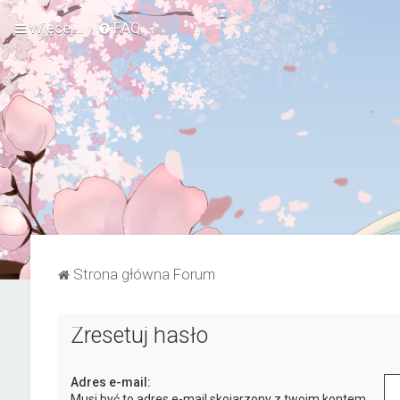
Więcej…
FAQ
Strona główna Forum
Zresetuj hasło
Adres e-mail:
Musi być to adres e-mail skojarzony z twoim kontem.