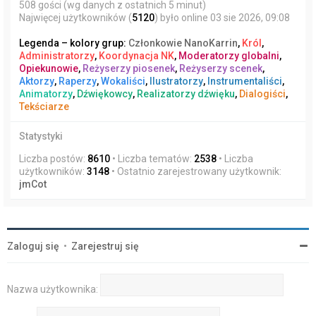
508 gości (wg danych z ostatnich 5 minut)
Najwięcej użytkowników (
5120
) było online 03 sie 2026, 09:08
Legenda – kolory grup:
Członkowie NanoKarrin
,
Król
,
Administratorzy
,
Koordynacja NK
,
Moderatorzy globalni
,
Opiekunowie
,
Reżyserzy piosenek
,
Reżyserzy scenek
,
Aktorzy
,
Raperzy
,
Wokaliści
,
Ilustratorzy
,
Instrumentaliści
,
Animatorzy
,
Dźwiękowcy
,
Realizatorzy dźwięku
,
Dialogiści
,
Tekściarze
Statystyki
Liczba postów:
8610
• Liczba tematów:
2538
• Liczba
użytkowników:
3148
• Ostatnio zarejestrowany użytkownik:
jmCot
Zaloguj się
•
Zarejestruj się
Nazwa użytkownika: