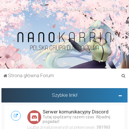
FAQ
Zarejestruj się
Zaloguj się
S
Strona główna Forum
z
u
Szybkie linki!
k
a
Serwer komunikacyjny Discord
j
Tutaj spędzamy razem czas. Wpadnij
pogadać!
Liczba zrealizowanych przekierowań:
381963