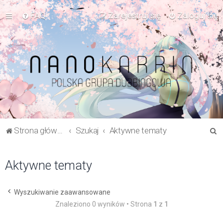
FAQ
Zarejestruj się
Zaloguj się
S
Strona główna Forum
Szukaj
Aktywne tematy
z
u
Aktywne tematy
k
a
Wyszukiwanie zaawansowane
j
Znaleziono 0 wyników • Strona
1
z
1