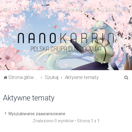
FAQ
Zarejestruj się
Zaloguj się
S
Strona główna Forum
Szukaj
Aktywne tematy
z
u
Aktywne tematy
k
a
Wyszukiwanie zaawansowane
j
Znaleziono 0 wyników • Strona
1
z
1