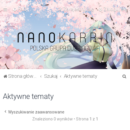
FAQ
Zarejestruj się
Zaloguj się
S
Strona główna Forum
Szukaj
Aktywne tematy
z
u
Aktywne tematy
k
a
Wyszukiwanie zaawansowane
j
Znaleziono 0 wyników • Strona
1
z
1