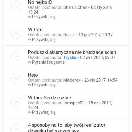
No hejka :D
Ostatni post autor:
Sharuś Chan
«
02 sty 2018,
19:24
w
Przywitaj się
Witom
Ostatni post autor:
Nani!?
«
10 gru 2017, 20:37
w
Przywitaj się
Poduszki akustyczne nie brudzace scian.
Ostatni post autor:
Trysku
«
02 wrz 2017, 09:07
w
Pytania i sugestie
Hejo
Ostatni post autor:
Macierak
«
26 sie 2017, 14:54
w
Przywitaj się
Witam Serdzecznie
Ostatni post autor:
tomspec22
«
18 cze 2017,
16:24
w
Przywitaj się
4 sposoby na to, aby twój realizator
dźwięku był szczęśliwy