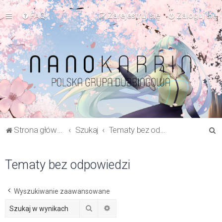
FAQ
Zarejestruj się
Zaloguj się
S
Strona główna Forum
Szukaj
Tematy bez odpowiedzi
z
u
Tematy bez odpowiedzi
k
a
Wyszukiwanie zaawansowane
j
Szukaj
Wyszukiwanie zaawansowane