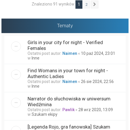
Znaleziono 91 wyników
1
2
Następna
Tematy
Girls in your city for night - Verified
Females
Ostatni post autor:
Naimen
«
10 paź 2024, 23:01
w
Inne
Find Womans in your town for night -
Authentic Ladies
Ostatni post autor:
Naimen
«
26 sie 2024, 22:56
w
Inne
Narrator do słuchowiska w uniwersum
Wiedźmina
Ostatni post autor:
Pawlik
«
28 wrz 2020, 13:09
w
Szukam ekipy
[Legenda Rojo, gra fanowska] Szukam