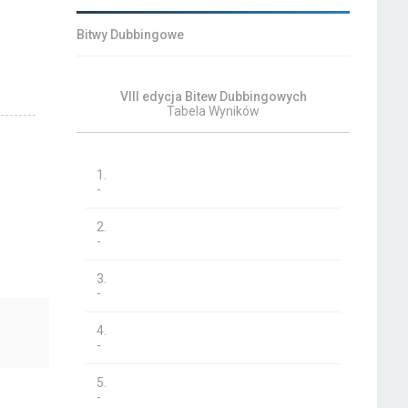
Bitwy Dubbingowe
VIII edycja Bitew Dubbingowych
Tabela Wyników
1.
-
2.
-
3.
-
4.
-
5.
-