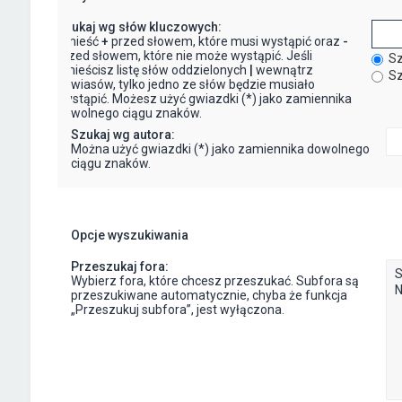
Szukaj wg słów kluczowych:
Umieść
+
przed słowem, które musi wystąpić oraz
-
przed słowem, które nie może wystąpić. Jeśli
Sz
umieścisz listę słów oddzielonych
|
wewnątrz
Sz
nawiasów, tylko jedno ze słów będzie musiało
wystąpić. Możesz użyć gwiazdki (*) jako zamiennika
dowolnego ciągu znaków.
Szukaj wg autora:
Można użyć gwiazdki (*) jako zamiennika dowolnego
ciągu znaków.
Opcje wyszukiwania
Przeszukaj fora:
Wybierz fora, które chcesz przeszukać. Subfora są
przeszukiwane automatycznie, chyba że funkcja
„Przeszukuj subfora”, jest wyłączona.