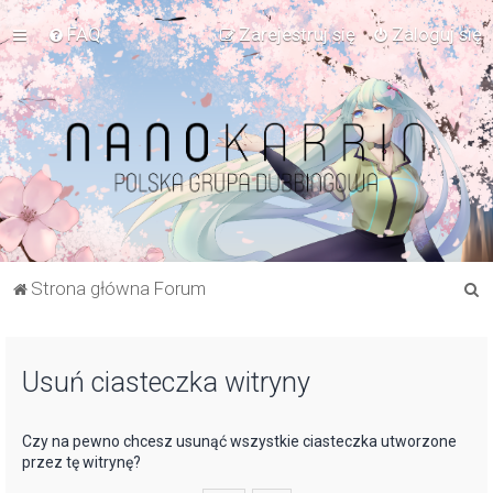
FAQ
Zarejestruj się
Zaloguj się
S
Strona główna Forum
z
u
Usuń ciasteczka witryny
k
a
j
Czy na pewno chcesz usunąć wszystkie ciasteczka utworzone
przez tę witrynę?