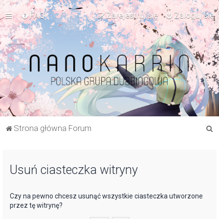
FAQ
Zarejestruj się
Zaloguj się
S
Strona główna Forum
z
u
Usuń ciasteczka witryny
k
a
j
Czy na pewno chcesz usunąć wszystkie ciasteczka utworzone
przez tę witrynę?