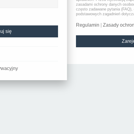
zasadami ochrony danych osobow
często zadawane pytania (FAQ), 
podstawowych zagadnień dotyczą
Regulamin
|
Zasady ochro
Zareje
ywacyjny