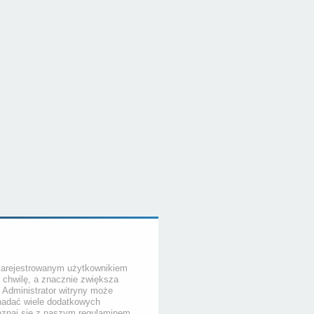
zarejestrowanym użytkownikiem
o chwilę, a znacznie zwiększa
. Administrator witryny może
nadać wiele dodatkowych
poznaj się z naszym regulaminem,