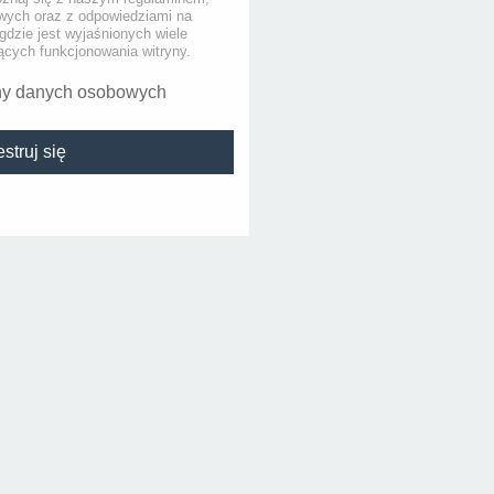
ych oraz z odpowiedziami na
gdzie jest wyjaśnionych wiele
cych funkcjonowania witryny.
ny danych osobowych
struj się