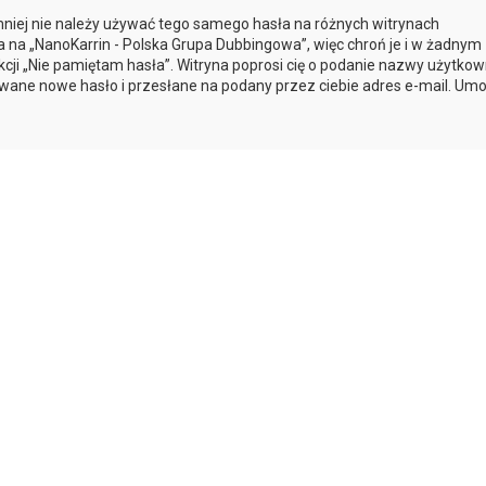
mniej nie należy używać tego samego hasła na różnych witrynach
a na „NanoKarrin - Polska Grupa Dubbingowa”, więc chroń je i w żadnym
nkcji „Nie pamiętam hasła”. Witryna poprosi cię o podanie nazwy użytkown
wane nowe hasło i przesłane na podany przez ciebie adres e-mail. Umo