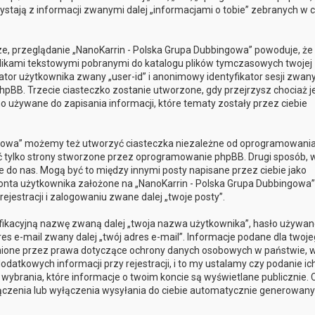
stają z informacji zwanymi dalej „informacjami o tobie” zebranych w 
ze, przeglądanie „NanoKarrin - Polska Grupa Dubbingowa” powoduje, że
 plikami tekstowymi pobranymi do katalogu plików tymczasowych twojej
ator użytkownika zwany „user-id” i anonimowy identyfikator sesji zwan
phpBB. Trzecie ciasteczko zostanie utworzone, gdy przejrzysz chociaż 
o używane do zapisania informacji, które tematy zostały przez ciebie
ngowa” możemy też utworzyć ciasteczka niezależne od oprogramowani
ć tylko strony stworzone przez oprogramowanie phpBB. Drugi sposób, w
e do nas. Mogą być to między innymi posty napisane przez ciebie jako
nta użytkownika założone na „NanoKarrin - Polska Grupa Dubbingowa”
rejestracji i zalogowaniu zwane dalej „twoje posty”.
yfikacyjną nazwę zwaną dalej „twoja nazwa użytkownika”, hasło używan
res e-mail zwany dalej „twój adres e-mail”. Informacje podane dla twoj
onione przez prawa dotyczące ochrony danych osobowych w państwie, 
tkowych informacji przy rejestracji, i to my ustalamy czy podanie ich
ybrania, które informacje o twoim koncie są wyświetlane publicznie. 
czenia lub wyłączenia wysyłania do ciebie automatycznie generowan