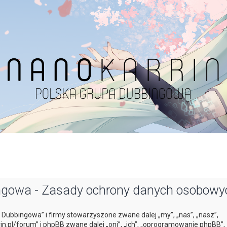
ingowa - Zasady ochrony danych osobowy
a Dubbingowa” i firmy stowarzyszone zwane dalej „my”, „nas”, „nasz”,
in.pl/forum” i phpBB zwane dalej „oni”, „ich”, „oprogramowanie phpBB”,