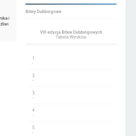
Bitwy Dubbingowe
ika i
żliwi
VIII edycja Bitew Dubbingowych
Tabela Wyników
1.
-
2.
-
3.
-
4.
-
5.
-