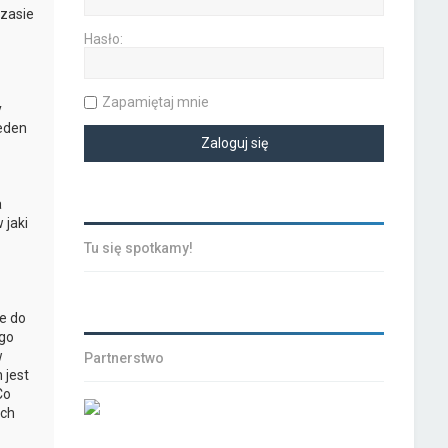
czasie
Hasło:
Zapamiętaj mnie
y
jeden
a
 jaki
Tu się spotkamy!
e do
ego
w
Partnerstwo
 jest
Co
ych