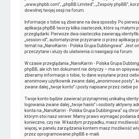
„www.phpbb.com”, „phpBB Limited”, „Zespoły phpBB”, korzy
dowolnej twojej sesji na forum.
Informacje o tobie są zbierane na dwa sposoby. Po pierws
aplikacja phpBB tworzy kilka ciasteczek, które są małymi
przeglądarki. Pierwsze dwa ciasteczka zawierają identyfik
„session-id”, automatycznie przyznane ci przez aplikację 
temat na „NanoKarrin - Polska Grupa Dubbingowa”. Jest on
przeczytane i służy do ułatwienia ci nawigacji na forum.
W czasie przeglądania „NanoKarrin - Polska Grupa Dubbi
phpBB, ale ich ten dokument nie dotyczy – ma on opisywa
zbieramy informacje o tobie, to dane wysyłane przez ciebi
anonimowy użytkownik zwane dalej „anonimowe posty”, ko
zwane dalej „twoje konto” i posty napisane przez ciebie po 
Twoje konto będzie zawierać przynajmniej unikalną ident
logowania zwane dalej „twoje hasło” i osobisty aktywny ad
konta na „NanoKarrin - Polska Grupa Dubbingowa” są chr
którym stoi nasz serwer. Mamy prawo wymagać podania doda
konieczne, czy nie. W każdym przypadku, masz możliwość w
więcej, w panelu zarządzania kontem masz możliwość włą
przez oprogramowanie phpBB e-maili.