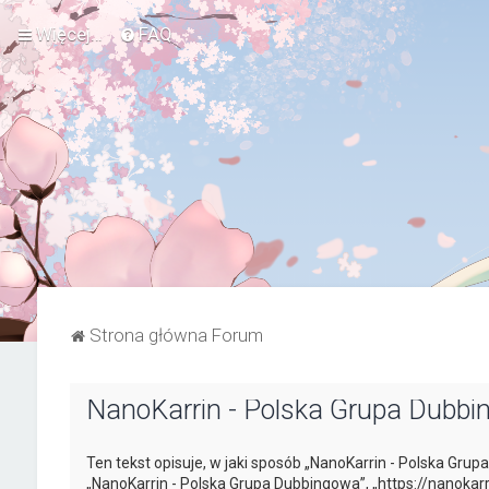
Więcej…
FAQ
Strona główna Forum
NanoKarrin - Polska Grupa Dubb
Ten tekst opisuje, w jaki sposób „NanoKarrin - Polska Grup
„NanoKarrin - Polska Grupa Dubbingowa”, „https://nanokarr