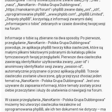
Dubbingowa” i firmy stowarzyszone zwane dalej „my”, „nas”,
„nasz”, „NanoKarrin - Polska Grupa Dubbingowa”,
„https://nanokarrin.pl/forum” i phpBB zwane dalej „oni”, „ich”,
„oprogramowanie phpBB”, „www.phpbb.com”, „phpBB Limited”,
„Zespoły phpBB”, korzystają z informacji zwanymi dalej
„informacjami o tobie” zebranych w czasie dowolnej twojej sesji
na forum.
Informacje o tobie są zbierane na dwa sposoby. Po pierwsze,
przeglądanie „NanoKarrin - Polska Grupa Dubbingowa”
powoduje, że aplikacja phpBB tworzy kilka ciasteczek, które są
małymi plikami tekstowymi pobranymi do katalogu plików
tymczasowych twojej przeglądarki. Pierwsze dwa ciasteczka
zawierają identyfikator użytkownika zwany „user-id” i
anonimowy identyfikator sesji zwany „session-id”,
automatycznie przyznane ci przez aplikację phpBB. Trzecie
ciasteczko zostanie utworzone, gdy przejrzysz chociaż jeden
temat na „NanoKarrin - Polska Grupa Dubbingowa”. Jest ono
używane do zapisania informacji, które tematy zostały przez
ciebie przeczytane i służy do ułatwienia ci nawigacji na forum.
W czasie przeglądania „NanoKarrin - Polska Grupa Dubbingowa”
możemy też utworzyć ciasteczka niezależne od
oprogramowania phpBB, ale ich ten dokument nie dotyczy – ma