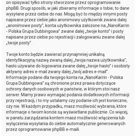
on opisywać tylko strony stworzone przez oprogramowanie
phpBB. Drugi sposób, w jaki zbieramy informacje o tobie, to dane
wysyłane przez ciebie do nas. Mogą być to między innymi posty
napisane przez ciebie jako anonimowy użytkownik zwane dalej
„anonimowe posty”, konta użytkownika założone na „NanoKarrin
- Polska Grupa Dubbingowa” zwane dalej „twoje konto” i posty
napisane przez ciebie po rejestracji i zalogowaniu zwane dalej
„twoje posty”.
Twoje konto będzie zawierać przynajmniej unikalną
identyfikacyjną nazwę zwaną dalej „twoja nazwa użytkownika”,
hasło używane do logowania zwane dalej „twoje hasło” i osobisty
aktywny adres e-mail zwany dalej „twój adres e-mail”.
Informacje podane dla twojego konta na „NanoKarrin - Polska
Grupa Dubbingowa” są chronione przez prawa dotyczące
ochrony danych osobowych w państwie, w którym stoi nasz
serwer. Mamy prawo wymagać podania dodatkowych informacji
przy rejestracji, i to my ustalamy czy podanie ich jest konieczne,
czy nie. W każdym przypadku, masz możliwość wybrania, które
informacje o twoim koncie są wyświetlane publicznie. Co więcej,
w panelu zarządzania kontem masz możliwość włączenia lub
wyłączenia wysyłania do ciebie automatycznie generowanych
przez oprogramowanie phpBB e-maili.