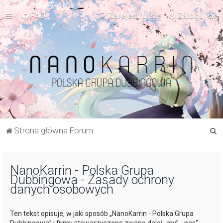
FAQ
Zarejestruj się
Zaloguj się
S
Strona główna Forum
z
u
NanoKarrin - Polska Grupa
k
Dubbingowa - Zasady ochrony
a
danych osobowych
j
Ten tekst opisuje, w jaki sposób „NanoKarrin - Polska Grupa