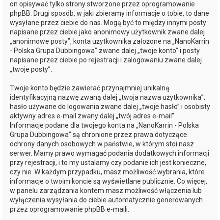
on opisywać tylko strony stworzone przez oprogramowanie
phpBB. Drugi sposób, w jaki zbieramy informacje o tobie, to dane
wysyłane przez ciebie do nas. Mogą być to między innymi posty
napisane przez ciebie jako anonimowy użytkownik zwane dalej
„anonimowe posty”, konta użytkownika założone na „NanoKarrin
- Polska Grupa Dubbingowa” zwane dalej „twoje konto” i posty
napisane przez ciebie po rejestracji i zalogowaniu zwane dalej
„twoje posty”.
Twoje konto będzie zawierać przynajmniej unikalną
identyfikacyjną nazwę zwaną dalej „twoja nazwa użytkownika”,
hasło używane do logowania zwane dalej „twoje hasło” i osobisty
aktywny adres e-mail zwany dalej „twój adres e-mail”.
Informacje podane dla twojego konta na „NanoKarrin - Polska
Grupa Dubbingowa” są chronione przez prawa dotyczące
ochrony danych osobowych w państwie, w którym stoi nasz
serwer. Mamy prawo wymagać podania dodatkowych informacji
przy rejestracji, i to my ustalamy czy podanie ich jest konieczne,
czy nie. W każdym przypadku, masz możliwość wybrania, które
informacje o twoim koncie są wyświetlane publicznie. Co więcej,
w panelu zarządzania kontem masz możliwość włączenia lub
wyłączenia wysyłania do ciebie automatycznie generowanych
przez oprogramowanie phpBB e-maili.