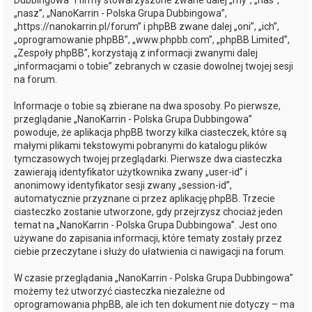
Dubbingowa” i firmy stowarzyszone zwane dalej „my”, „nas”,
„nasz”, „NanoKarrin - Polska Grupa Dubbingowa”,
„https://nanokarrin.pl/forum” i phpBB zwane dalej „oni”, „ich”,
„oprogramowanie phpBB”, „www.phpbb.com”, „phpBB Limited”,
„Zespoły phpBB”, korzystają z informacji zwanymi dalej
„informacjami o tobie” zebranych w czasie dowolnej twojej sesji
na forum.
Informacje o tobie są zbierane na dwa sposoby. Po pierwsze,
przeglądanie „NanoKarrin - Polska Grupa Dubbingowa”
powoduje, że aplikacja phpBB tworzy kilka ciasteczek, które są
małymi plikami tekstowymi pobranymi do katalogu plików
tymczasowych twojej przeglądarki. Pierwsze dwa ciasteczka
zawierają identyfikator użytkownika zwany „user-id” i
anonimowy identyfikator sesji zwany „session-id”,
automatycznie przyznane ci przez aplikację phpBB. Trzecie
ciasteczko zostanie utworzone, gdy przejrzysz chociaż jeden
temat na „NanoKarrin - Polska Grupa Dubbingowa”. Jest ono
używane do zapisania informacji, które tematy zostały przez
ciebie przeczytane i służy do ułatwienia ci nawigacji na forum.
W czasie przeglądania „NanoKarrin - Polska Grupa Dubbingowa”
możemy też utworzyć ciasteczka niezależne od
oprogramowania phpBB, ale ich ten dokument nie dotyczy – ma