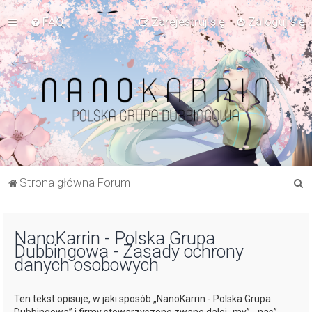
FAQ
Zarejestruj się
Zaloguj się
S
Strona główna Forum
z
u
NanoKarrin - Polska Grupa
k
Dubbingowa - Zasady ochrony
a
danych osobowych
j
Ten tekst opisuje, w jaki sposób „NanoKarrin - Polska Grupa