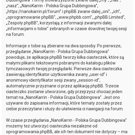
Dubbingowa” i firmy stowarzyszone zwane dalej „my”, „nas”,
„nasz”, „NanoKarrin - Polska Grupa Dubbingowa”,
„https://nanokarrin.pl/forum” i phpBB zwane dalej „oni”, „ich”,
„oprogramowanie phpBB”, „www.phpbb.com”, „phpBB Limited”,
„Zespoły phpBB”, korzystają z informacji zwanymi dalej
„informacjami o tobie” zebranych w czasie dowolnej twojej sesji
na forum.
Informacje o tobie są zbierane na dwa sposoby. Po pierwsze,
przeglądanie „NanoKarrin - Polska Grupa Dubbingowa”
powoduje, że aplikacja phpBB tworzy kilka ciasteczek, które są
małymi plikami tekstowymi pobranymi do katalogu plików
tymczasowych twojej przeglądarki. Pierwsze dwa ciasteczka
zawierają identyfikator użytkownika zwany „user-id” i
anonimowy identyfikator sesji zwany „session-id”,
automatycznie przyznane ci przez aplikację phpBB. Trzecie
ciasteczko zostanie utworzone, gdy przejrzysz chociaż jeden
temat na „NanoKarrin - Polska Grupa Dubbingowa”. Jest ono
używane do zapisania informacji, które tematy zostały przez
ciebie przeczytane i służy do ułatwienia ci nawigacji na forum.
W czasie przeglądania „NanoKarrin - Polska Grupa Dubbingowa”
możemy też utworzyć ciasteczka niezależne od
oprogramowania phpBB, ale ich ten dokument nie dotyczy – ma