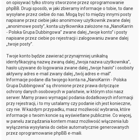
on opisywać tylko strony stworzone przez oprogramowanie
phpBB. Drugi sposób, w jaki zbieramy informacje o tobie, to dane
wysyłane przez ciebie do nas. Mogą być to między innymi posty
napisane przez ciebie jako anonimowy użytkownik zwane dalej
„anonimowe posty”, konta użytkownika założone na „NanoKarrin
- Polska Grupa Dubbingowa” zwane dalej „twoje konto” i posty
napisane przez ciebie po rejestracji i zalogowaniu zwane dalej
„twoje posty”.
Twoje konto będzie zawierać przynajmniej unikalną
identyfikacyjną nazwę zwaną dalej „twoja nazwa użytkownika”,
hasło używane do logowania zwane dalej „twoje hasło” i osobisty
aktywny adres e-mail zwany dalej „twój adres e-mail”.
Informacje podane dla twojego konta na „NanoKarrin - Polska
Grupa Dubbingowa” są chronione przez prawa dotyczące
ochrony danych osobowych w państwie, w którym stoi nasz
serwer. Mamy prawo wymagać podania dodatkowych informacji
przy rejestracji, i to my ustalamy czy podanie ich jest konieczne,
czy nie. W każdym przypadku, masz możliwość wybrania, które
informacje o twoim koncie są wyświetlane publicznie. Co więcej,
w panelu zarządzania kontem masz możliwość włączenia lub
wyłączenia wysyłania do ciebie automatycznie generowanych
przez oprogramowanie phpBB e-maili.