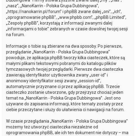
Dubbingowa” i firmy stowarzyszone zwane dalej „my”, „nas”,
„nasz”, „NanoKarrin - Polska Grupa Dubbingowa”,
„https://nanokarrin.pl/forum” i phpBB zwane dalej „oni”, „ich”,
„oprogramowanie phpBB”, „www.phpbb.com”, „phpBB Limited”,
„Zespoły phpBB”, korzystają z informacji zwanymi dalej
„informacjami o tobie” zebranych w czasie dowolnej twojej sesji
na forum.
Informacje o tobie są zbierane na dwa sposoby. Po pierwsze,
przeglądanie „NanoKarrin - Polska Grupa Dubbingowa”
powoduje, że aplikacja phpBB tworzy kilka ciasteczek, które są
małymi plikami tekstowymi pobranymi do katalogu plików
tymczasowych twojej przeglądarki. Pierwsze dwa ciasteczka
zawierają identyfikator użytkownika zwany „user-id” i
anonimowy identyfikator sesji zwany „session-id”,
automatycznie przyznane ci przez aplikację phpBB. Trzecie
ciasteczko zostanie utworzone, gdy przejrzysz chociaż jeden
temat na „NanoKarrin - Polska Grupa Dubbingowa”. Jest ono
używane do zapisania informacji, które tematy zostały przez
ciebie przeczytane i służy do ułatwienia ci nawigacji na forum.
W czasie przeglądania „NanoKarrin - Polska Grupa Dubbingowa”
możemy też utworzyć ciasteczka niezależne od
oprogramowania phpBB, ale ich ten dokument nie dotyczy – ma