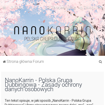
FAQ
Zarejestruj się
Zaloguj się
S
Strona główna Forum
z
u
NanoKarrin - Polska Grupa
k
Dubbingowa - Zasady ochrony
a
danych osobowych
j
Ten tekst opisuje, w jaki sposób „NanoKarrin - Polska Grupa