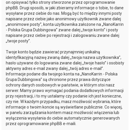
on opisywać tylko strony stworzone przez oprogramowanie
phpBB. Drugi sposób, w jaki zbieramy informacje o tobie, to dane
wysyłane przez ciebie do nas. Mogą być to między innymi posty
napisane przez ciebie jako anonimowy użytkownik zwane dalej
„anonimowe posty”, konta użytkownika założone na „NanoKarrin
- Polska Grupa Dubbingowa” zwane dalej „twoje konto” i posty
napisane przez ciebie po rejestracji i zalogowaniu zwane dalej
„twoje posty”.
Twoje konto będzie zawierać przynajmniej unikalną
identyfikacyjną nazwę zwaną dalej „twoja nazwa użytkownika”,
hasło używane do logowania zwane dalej „twoje hasło” i osobisty
aktywny adres e-mail zwany dalej „twój adres e-mail”.
Informacje podane dla twojego konta na „NanoKarrin - Polska
Grupa Dubbingowa” są chronione przez prawa dotyczące
ochrony danych osobowych w państwie, w którym stoi nasz
serwer. Mamy prawo wymagać podania dodatkowych informacji
przy rejestracji, i to my ustalamy czy podanie ich jest konieczne,
czy nie. W każdym przypadku, masz możliwość wybrania, które
informacje o twoim koncie są wyświetlane publicznie. Co więcej,
w panelu zarządzania kontem masz możliwość włączenia lub
wyłączenia wysyłania do ciebie automatycznie generowanych
przez oprogramowanie phpBB e-maili.