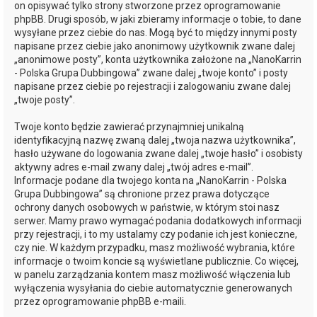
on opisywać tylko strony stworzone przez oprogramowanie
phpBB. Drugi sposób, w jaki zbieramy informacje o tobie, to dane
wysyłane przez ciebie do nas. Mogą być to między innymi posty
napisane przez ciebie jako anonimowy użytkownik zwane dalej
„anonimowe posty”, konta użytkownika założone na „NanoKarrin
- Polska Grupa Dubbingowa” zwane dalej „twoje konto” i posty
napisane przez ciebie po rejestracji i zalogowaniu zwane dalej
„twoje posty”.
Twoje konto będzie zawierać przynajmniej unikalną
identyfikacyjną nazwę zwaną dalej „twoja nazwa użytkownika”,
hasło używane do logowania zwane dalej „twoje hasło” i osobisty
aktywny adres e-mail zwany dalej „twój adres e-mail”.
Informacje podane dla twojego konta na „NanoKarrin - Polska
Grupa Dubbingowa” są chronione przez prawa dotyczące
ochrony danych osobowych w państwie, w którym stoi nasz
serwer. Mamy prawo wymagać podania dodatkowych informacji
przy rejestracji, i to my ustalamy czy podanie ich jest konieczne,
czy nie. W każdym przypadku, masz możliwość wybrania, które
informacje o twoim koncie są wyświetlane publicznie. Co więcej,
w panelu zarządzania kontem masz możliwość włączenia lub
wyłączenia wysyłania do ciebie automatycznie generowanych
przez oprogramowanie phpBB e-maili.