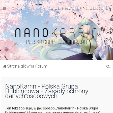
FAQ
Zarejestruj się
Zaloguj się
S
Strona główna Forum
z
u
NanoKarrin - Polska Grupa
k
Dubbingowa - Zasady ochrony
a
danych osobowych
j
Ten tekst opisuje, w jaki sposób „NanoKarrin - Polska Grupa