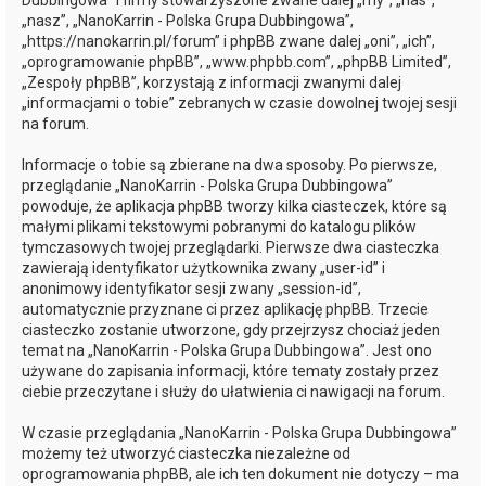
Dubbingowa” i firmy stowarzyszone zwane dalej „my”, „nas”,
„nasz”, „NanoKarrin - Polska Grupa Dubbingowa”,
„https://nanokarrin.pl/forum” i phpBB zwane dalej „oni”, „ich”,
„oprogramowanie phpBB”, „www.phpbb.com”, „phpBB Limited”,
„Zespoły phpBB”, korzystają z informacji zwanymi dalej
„informacjami o tobie” zebranych w czasie dowolnej twojej sesji
na forum.
Informacje o tobie są zbierane na dwa sposoby. Po pierwsze,
przeglądanie „NanoKarrin - Polska Grupa Dubbingowa”
powoduje, że aplikacja phpBB tworzy kilka ciasteczek, które są
małymi plikami tekstowymi pobranymi do katalogu plików
tymczasowych twojej przeglądarki. Pierwsze dwa ciasteczka
zawierają identyfikator użytkownika zwany „user-id” i
anonimowy identyfikator sesji zwany „session-id”,
automatycznie przyznane ci przez aplikację phpBB. Trzecie
ciasteczko zostanie utworzone, gdy przejrzysz chociaż jeden
temat na „NanoKarrin - Polska Grupa Dubbingowa”. Jest ono
używane do zapisania informacji, które tematy zostały przez
ciebie przeczytane i służy do ułatwienia ci nawigacji na forum.
W czasie przeglądania „NanoKarrin - Polska Grupa Dubbingowa”
możemy też utworzyć ciasteczka niezależne od
oprogramowania phpBB, ale ich ten dokument nie dotyczy – ma