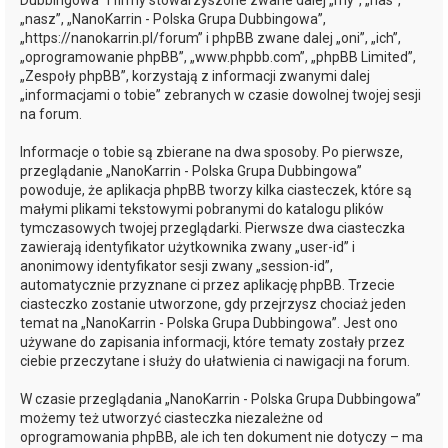
Dubbingowa” i firmy stowarzyszone zwane dalej „my”, „nas”,
„nasz”, „NanoKarrin - Polska Grupa Dubbingowa”,
„https://nanokarrin.pl/forum” i phpBB zwane dalej „oni”, „ich”,
„oprogramowanie phpBB”, „www.phpbb.com”, „phpBB Limited”,
„Zespoły phpBB”, korzystają z informacji zwanymi dalej
„informacjami o tobie” zebranych w czasie dowolnej twojej sesji
na forum.
Informacje o tobie są zbierane na dwa sposoby. Po pierwsze,
przeglądanie „NanoKarrin - Polska Grupa Dubbingowa”
powoduje, że aplikacja phpBB tworzy kilka ciasteczek, które są
małymi plikami tekstowymi pobranymi do katalogu plików
tymczasowych twojej przeglądarki. Pierwsze dwa ciasteczka
zawierają identyfikator użytkownika zwany „user-id” i
anonimowy identyfikator sesji zwany „session-id”,
automatycznie przyznane ci przez aplikację phpBB. Trzecie
ciasteczko zostanie utworzone, gdy przejrzysz chociaż jeden
temat na „NanoKarrin - Polska Grupa Dubbingowa”. Jest ono
używane do zapisania informacji, które tematy zostały przez
ciebie przeczytane i służy do ułatwienia ci nawigacji na forum.
W czasie przeglądania „NanoKarrin - Polska Grupa Dubbingowa”
możemy też utworzyć ciasteczka niezależne od
oprogramowania phpBB, ale ich ten dokument nie dotyczy – ma