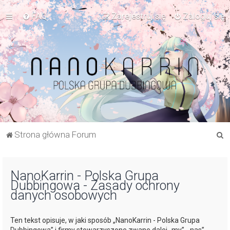
FAQ
Zarejestruj się
Zaloguj się
S
Strona główna Forum
z
u
NanoKarrin - Polska Grupa
k
Dubbingowa - Zasady ochrony
a
danych osobowych
j
Ten tekst opisuje, w jaki sposób „NanoKarrin - Polska Grupa