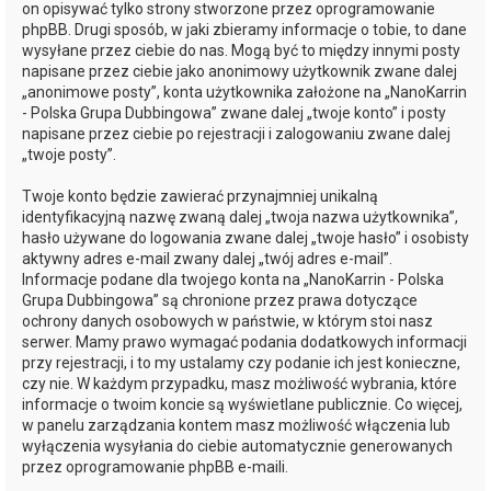
on opisywać tylko strony stworzone przez oprogramowanie
phpBB. Drugi sposób, w jaki zbieramy informacje o tobie, to dane
wysyłane przez ciebie do nas. Mogą być to między innymi posty
napisane przez ciebie jako anonimowy użytkownik zwane dalej
„anonimowe posty”, konta użytkownika założone na „NanoKarrin
- Polska Grupa Dubbingowa” zwane dalej „twoje konto” i posty
napisane przez ciebie po rejestracji i zalogowaniu zwane dalej
„twoje posty”.
Twoje konto będzie zawierać przynajmniej unikalną
identyfikacyjną nazwę zwaną dalej „twoja nazwa użytkownika”,
hasło używane do logowania zwane dalej „twoje hasło” i osobisty
aktywny adres e-mail zwany dalej „twój adres e-mail”.
Informacje podane dla twojego konta na „NanoKarrin - Polska
Grupa Dubbingowa” są chronione przez prawa dotyczące
ochrony danych osobowych w państwie, w którym stoi nasz
serwer. Mamy prawo wymagać podania dodatkowych informacji
przy rejestracji, i to my ustalamy czy podanie ich jest konieczne,
czy nie. W każdym przypadku, masz możliwość wybrania, które
informacje o twoim koncie są wyświetlane publicznie. Co więcej,
w panelu zarządzania kontem masz możliwość włączenia lub
wyłączenia wysyłania do ciebie automatycznie generowanych
przez oprogramowanie phpBB e-maili.