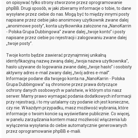
on opisywać tylko strony stworzone przez oprogramowanie
phpBB. Drugi sposób, w jaki zbieramy informacje o tobie, to dane
wysyłane przez ciebie do nas. Mogą być to między innymi posty
napisane przez ciebie jako anonimowy użytkownik zwane dalej
„anonimowe posty”, konta użytkownika założone na „NanoKarrin
- Polska Grupa Dubbingowa” zwane dalej „twoje konto” i posty
napisane przez ciebie po rejestracji i zalogowaniu zwane dalej
„twoje posty”.
Twoje konto będzie zawierać przynajmniej unikalną
identyfikacyjną nazwę zwaną dalej „twoja nazwa użytkownika”,
hasło używane do logowania zwane dalej „twoje hasło” i osobisty
aktywny adres e-mail zwany dalej „twój adres e-mail”.
Informacje podane dla twojego konta na „NanoKarrin - Polska
Grupa Dubbingowa” są chronione przez prawa dotyczące
ochrony danych osobowych w państwie, w którym stoi nasz
serwer. Mamy prawo wymagać podania dodatkowych informacji
przy rejestracji, i to my ustalamy czy podanie ich jest konieczne,
czy nie. W każdym przypadku, masz możliwość wybrania, które
informacje o twoim koncie są wyświetlane publicznie. Co więcej,
w panelu zarządzania kontem masz możliwość włączenia lub
wyłączenia wysyłania do ciebie automatycznie generowanych
przez oprogramowanie phpBB e-maili.