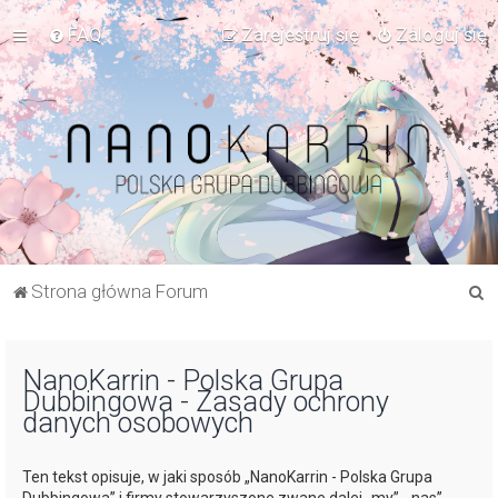
FAQ
Zarejestruj się
Zaloguj się
S
Strona główna Forum
z
u
NanoKarrin - Polska Grupa
k
Dubbingowa - Zasady ochrony
a
danych osobowych
j
Ten tekst opisuje, w jaki sposób „NanoKarrin - Polska Grupa