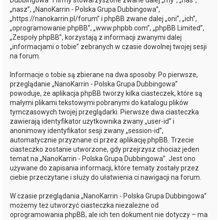
Dubbingowa” i firmy stowarzyszone zwane dalej „my”, „nas”,
„nasz”, „NanoKarrin - Polska Grupa Dubbingowa”,
„https://nanokarrin.pl/forum” i phpBB zwane dalej „oni”, „ich”,
„oprogramowanie phpBB”, „www.phpbb.com”, „phpBB Limited”,
„Zespoły phpBB”, korzystają z informacji zwanymi dalej
„informacjami o tobie” zebranych w czasie dowolnej twojej sesji
na forum.
Informacje o tobie są zbierane na dwa sposoby. Po pierwsze,
przeglądanie „NanoKarrin - Polska Grupa Dubbingowa”
powoduje, że aplikacja phpBB tworzy kilka ciasteczek, które są
małymi plikami tekstowymi pobranymi do katalogu plików
tymczasowych twojej przeglądarki. Pierwsze dwa ciasteczka
zawierają identyfikator użytkownika zwany „user-id” i
anonimowy identyfikator sesji zwany „session-id”,
automatycznie przyznane ci przez aplikację phpBB. Trzecie
ciasteczko zostanie utworzone, gdy przejrzysz chociaż jeden
temat na „NanoKarrin - Polska Grupa Dubbingowa”. Jest ono
używane do zapisania informacji, które tematy zostały przez
ciebie przeczytane i służy do ułatwienia ci nawigacji na forum.
W czasie przeglądania „NanoKarrin - Polska Grupa Dubbingowa”
możemy też utworzyć ciasteczka niezależne od
oprogramowania phpBB, ale ich ten dokument nie dotyczy – ma