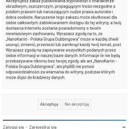
Akceptujesz zakaz publikowania wypowiedzi o charakterze
obraźliwym, oszczerczym, propagującym treści niezgodne z
polskim prawem lub naruszającym cudze prawa autorskie i
dobra osobiste. Naruszenie tego zakazu może skutkować dla
ciebie całkowitym zablokowaniem dostępu do tej witryny, a twój
dostawca internetu zostanie powiadomiony o twoim
niewłaściwym zachowaniu. Wyrażasz zgodę na to, że
„NanoKarrin - Polska Grupa Dubbingowa” może w każdej chwili
usunąć, zmienić, przenieść lub zamknąć każdy twój temat, post.
Wyrażasz zgodę na zapisywanie wszystkich podanych przez
ciebie informacji w naszej bazie danych. Informacje te nie będą
przekazywane nikomu bez twojej zgody, ale ani „NanoKarrin -
Polska Grupa Dubbingowa”, ani phpBB nie ponosi
odpowiedzialności za włamania do witryny, podczas których
może dojść do kradzieży danych.
Zaloguj się
•
Zarejestruj się