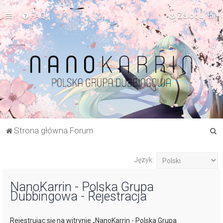
FAQ
Zaloguj się
S
Strona główna Forum
z
u
Język:
k
NanoKarrin - Polska Grupa
a
Dubbingowa - Rejestracja
j
Rejestrując się na witrynie „NanoKarrin - Polska Grupa