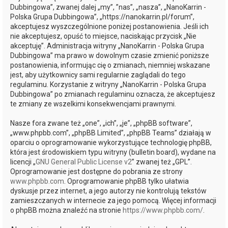
Dubbingowa”, zwanej dalej „my”, ”nas”, „nasza”, „NanoKarrin -
Polska Grupa Dubbingowa”, „https://nanokarrin.pl/forum”,
akceptujesz wyszczególnione poniżej postanowienia. Jeśli ich
nie akceptujesz, opuść to miejsce, naciskając przycisk „Nie
akceptuję”. Administracja witryny „NanoKarrin - Polska Grupa
Dubbingowa” ma prawo w dowolnym czasie zmienić poniższe
postanowienia, informując cię o zmianach, niemniej wskazane
jest, aby użytkownicy sami regularnie zaglądali do tego
regulaminu. Korzystanie z witryny „NanoKarrin - Polska Grupa
Dubbingowa” po zmianach regulaminu oznacza, że akceptujesz
te zmiany ze wszelkimi konsekwencjami prawnymi.
Nasze fora zwane też „one”, „ich”, „je”, „phpBB software”,
„www.phpbb.com”, „phpBB Limited”, „phpBB Teams” działają w
oparciu o oprogramowanie wykorzystujące technologię phpBB,
która jest środowiskiem typu witryny (bulletin board), wydane na
licencji „
GNU General Public License v2
” zwanej też „GPL”.
Oprogramowanie jest dostępne do pobrania ze strony
www.phpbb.com
. Oprogramowanie phpBB tylko ułatwia
dyskusje przez internet, a jego autorzy nie kontrolują tekstów
zamieszczanych w internecie za jego pomocą. Więcej informacji
o phpBB można znaleźć na stronie
https://www.phpbb.com/
.