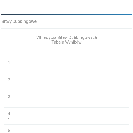
Bitwy Dubbingowe
VIII edycja Bitew Dubbingowych
Tabela Wyników
1.
-
2.
-
3.
-
4.
-
5.