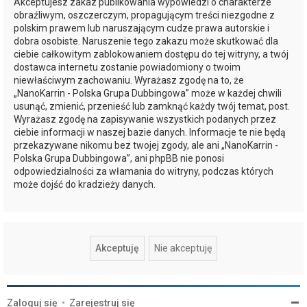
Akceptujesz zakaz publikowania wypowiedzi o charakterze
obraźliwym, oszczerczym, propagującym treści niezgodne z
polskim prawem lub naruszającym cudze prawa autorskie i
dobra osobiste. Naruszenie tego zakazu może skutkować dla
ciebie całkowitym zablokowaniem dostępu do tej witryny, a twój
dostawca internetu zostanie powiadomiony o twoim
niewłaściwym zachowaniu. Wyrażasz zgodę na to, że
„NanoKarrin - Polska Grupa Dubbingowa” może w każdej chwili
usunąć, zmienić, przenieść lub zamknąć każdy twój temat, post.
Wyrażasz zgodę na zapisywanie wszystkich podanych przez
ciebie informacji w naszej bazie danych. Informacje te nie będą
przekazywane nikomu bez twojej zgody, ale ani „NanoKarrin -
Polska Grupa Dubbingowa”, ani phpBB nie ponosi
odpowiedzialności za włamania do witryny, podczas których
może dojść do kradzieży danych.
Zaloguj się
•
Zarejestruj się