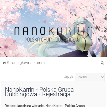
FAQ
Zaloguj się
S
Strona główna Forum
z
u
Język:
k
NanoKarrin - Polska Grupa
a
Dubbingowa - Rejestracja
j
Rejestrując się na witrynie „NanoKarrin - Polska Grupa