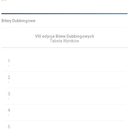
Bitwy Dubbingowe
VIII edycja Bitew Dubbingowych
Tabela Wyników
1.
-
2.
-
3.
-
4.
-
5.