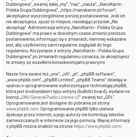
Dubbingowa”, zwanej dalej „my”, ”nas”, „nasza”, „NanoKarrin -
Polska Grupa Dubbingowa”, „https://nanokarrin.pl/forum”,
akceptujesz wyszczególnione poniżej postanowienia. Jeśli ich
nie akceptujesz, opuść to miejsce, naciskając przycisk „Nie
akceptuję”. Administracja witryny „NanoKarrin - Polska Grupa
Dubbingowa” ma prawo w dowolnym czasie zmienić poniższe
postanowienia, informując cię o zmianach, niemniej wskazane
jest, aby użytkownicy sami regularnie zaglądali do tego
regulaminu. Korzystanie z witryny „NanoKarrin - Polska Grupa
Dubbingowa” po zmianach regulaminu oznacza, że akceptujesz
te zmiany ze wszelkimi konsekwencjami prawnymi.
Nasze fora zwane też „one”, „ich”, „je”, „phpBB software”,
„www.phpbb.com”, „phpBB Limited”, „phpBB Teams” działają w
oparciu o oprogramowanie wykorzystujące technologię phpBB,
która jest środowiskiem typu witryny (bulletin board), wydane na
licencji „
GNU General Public License v2
” zwanej też „GPL”.
Oprogramowanie jest dostępne do pobrania ze strony
www.phpbb.com
. Oprogramowanie phpBB tylko ułatwia
dyskusje przez internet, a jego autorzy nie kontrolują tekstów
zamieszczanych w internecie za jego pomocą. Więcej informacji
o phpBB można znaleźć na stronie
https://www.phpbb.com/
.