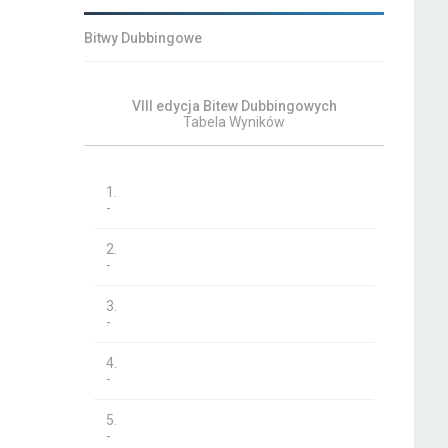
Bitwy Dubbingowe
VIII edycja Bitew Dubbingowych
Tabela Wyników
1.
-
2.
-
3.
-
4.
-
5.
-