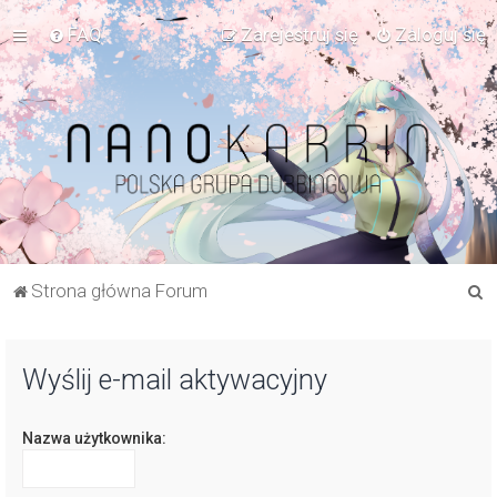
FAQ
Zarejestruj się
Zaloguj się
S
Strona główna Forum
z
u
Wyślij e-mail aktywacyjny
k
a
Nazwa użytkownika:
j