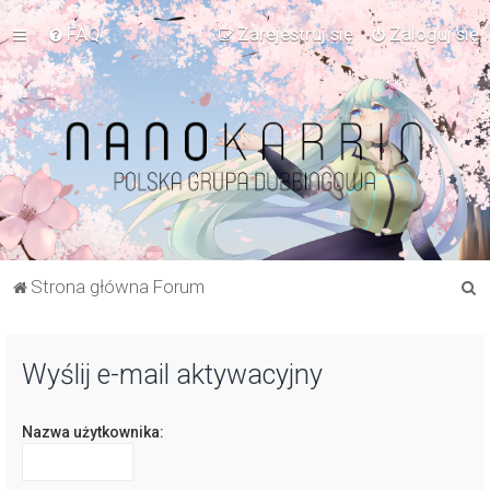
FAQ
Zarejestruj się
Zaloguj się
S
Strona główna Forum
z
u
Wyślij e-mail aktywacyjny
k
a
Nazwa użytkownika:
j