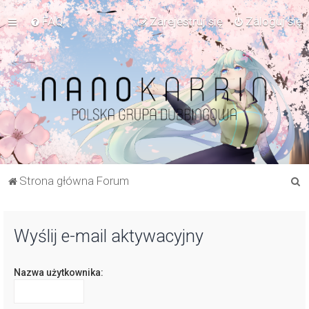
FAQ
Zarejestruj się
Zaloguj się
S
Strona główna Forum
z
u
Wyślij e-mail aktywacyjny
k
a
Nazwa użytkownika:
j