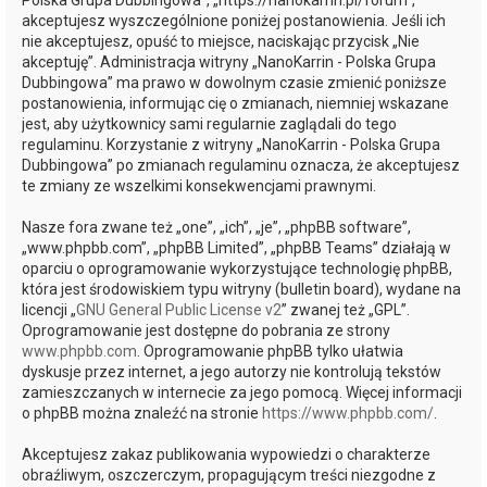
Polska Grupa Dubbingowa”, „https://nanokarrin.pl/forum”,
akceptujesz wyszczególnione poniżej postanowienia. Jeśli ich
nie akceptujesz, opuść to miejsce, naciskając przycisk „Nie
akceptuję”. Administracja witryny „NanoKarrin - Polska Grupa
Dubbingowa” ma prawo w dowolnym czasie zmienić poniższe
postanowienia, informując cię o zmianach, niemniej wskazane
jest, aby użytkownicy sami regularnie zaglądali do tego
regulaminu. Korzystanie z witryny „NanoKarrin - Polska Grupa
Dubbingowa” po zmianach regulaminu oznacza, że akceptujesz
te zmiany ze wszelkimi konsekwencjami prawnymi.
Nasze fora zwane też „one”, „ich”, „je”, „phpBB software”,
„www.phpbb.com”, „phpBB Limited”, „phpBB Teams” działają w
oparciu o oprogramowanie wykorzystujące technologię phpBB,
która jest środowiskiem typu witryny (bulletin board), wydane na
licencji „
GNU General Public License v2
” zwanej też „GPL”.
Oprogramowanie jest dostępne do pobrania ze strony
www.phpbb.com
. Oprogramowanie phpBB tylko ułatwia
dyskusje przez internet, a jego autorzy nie kontrolują tekstów
zamieszczanych w internecie za jego pomocą. Więcej informacji
o phpBB można znaleźć na stronie
https://www.phpbb.com/
.
Akceptujesz zakaz publikowania wypowiedzi o charakterze
obraźliwym, oszczerczym, propagującym treści niezgodne z