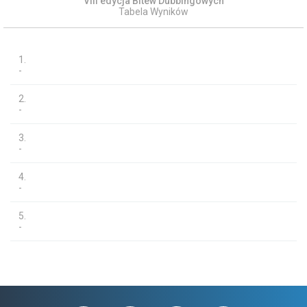
VIII edycja Bitew Dubbingowych
Tabela Wyników
1.
-
2.
-
3.
-
4.
-
5.
-