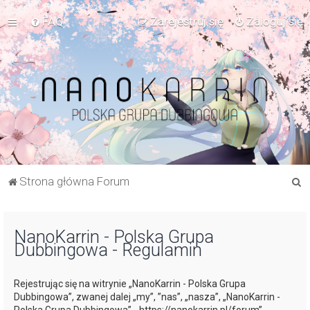
FAQ
Zarejestruj się
Zaloguj się
S
Strona główna Forum
z
u
NanoKarrin - Polska Grupa
k
Dubbingowa - Regulamin
a
j
Rejestrując się na witrynie „NanoKarrin - Polska Grupa
Dubbingowa”, zwanej dalej „my”, ”nas”, „nasza”, „NanoKarrin -