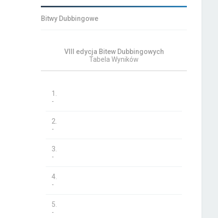
Bitwy Dubbingowe
VIII edycja Bitew Dubbingowych
Tabela Wyników
1.
-
2.
-
3.
-
4.
-
5.
-