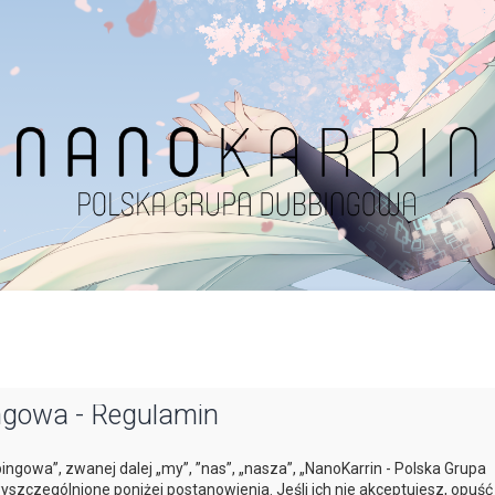
ngowa - Regulamin
bingowa”, zwanej dalej „my”, ”nas”, „nasza”, „NanoKarrin - Polska Grupa
yszczególnione poniżej postanowienia. Jeśli ich nie akceptujesz, opuść