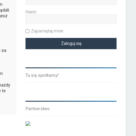
ym
ądali
Hasło:
jesz
Zapamiętaj mnie
e za
ym
Tu się spotkamy!
 każdy
 te
Partnerstwo