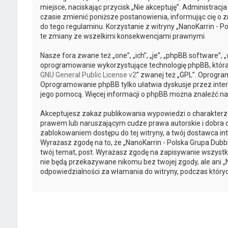
miejsce, naciskając przycisk „Nie akceptuję”. Administra
czasie zmienić poniższe postanowienia, informując cię o z
do tego regulaminu. Korzystanie z witryny „NanoKarrin -
te zmiany ze wszelkimi konsekwencjami prawnymi.
Nasze fora zwane też „one”, „ich”, „je”, „phpBB software”
oprogramowanie wykorzystujące technologię phpBB, która je
GNU General Public License v2
” zwanej też „GPL”. Oprogra
Oprogramowanie phpBB tylko ułatwia dyskusje przez intern
jego pomocą. Więcej informacji o phpBB można znaleźć na
Akceptujesz zakaz publikowania wypowiedzi o charakterz
prawem lub naruszającym cudze prawa autorskie i dobra o
zablokowaniem dostępu do tej witryny, a twój dostawca 
Wyrażasz zgodę na to, że „NanoKarrin - Polska Grupa Dub
twój temat, post. Wyrażasz zgodę na zapisywanie wszystki
nie będą przekazywane nikomu bez twojej zgody, ale ani „
odpowiedzialności za włamania do witryny, podczas który