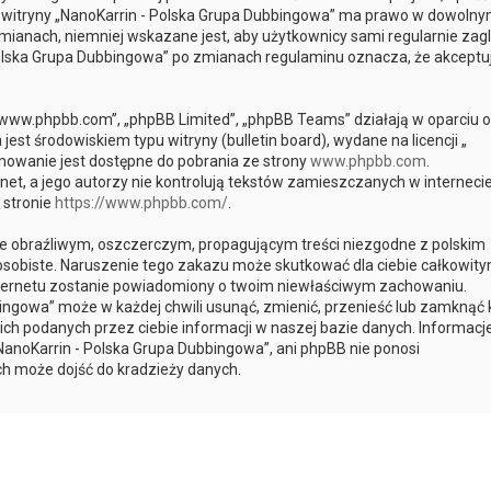
cja witryny „NanoKarrin - Polska Grupa Dubbingowa” ma prawo w dowoln
mianach, niemniej wskazane jest, aby użytkownicy sami regularnie zagl
 Polska Grupa Dubbingowa” po zmianach regulaminu oznacza, że akceptu
, „www.phpbb.com”, „phpBB Limited”, „phpBB Teams” działają w oparciu o
st środowiskiem typu witryny (bulletin board), wydane na licencji „
mowanie jest dostępne do pobrania ze strony
www.phpbb.com
.
et, a jego autorzy nie kontrolują tekstów zamieszczanych w interneci
 stronie
https://www.phpbb.com/
.
e obraźliwym, oszczerczym, propagującym treści niezgodne z polskim
sobiste. Naruszenie tego zakazu może skutkować dla ciebie całkowit
internetu zostanie powiadomiony o twoim niewłaściwym zachowaniu.
bingowa” może w każdej chwili usunąć, zmienić, przenieść lub zamknąć
ch podanych przez ciebie informacji w naszej bazie danych. Informacje
NanoKarrin - Polska Grupa Dubbingowa”, ani phpBB nie ponosi
ch może dojść do kradzieży danych.