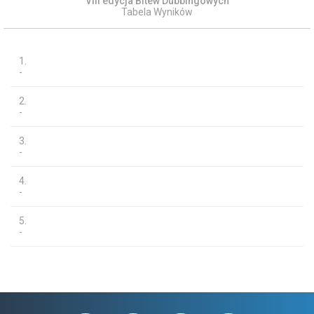
VIII edycja Bitew Dubbingowych
Tabela Wyników
1.
-
2.
-
3.
-
4.
-
5.
-