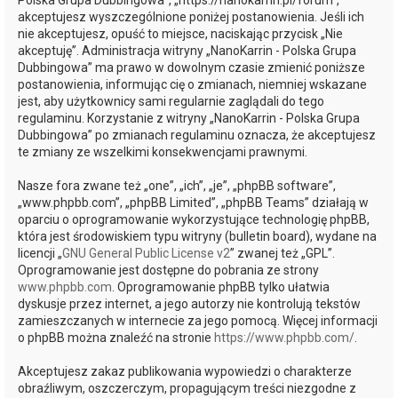
Polska Grupa Dubbingowa”, „https://nanokarrin.pl/forum”,
akceptujesz wyszczególnione poniżej postanowienia. Jeśli ich
nie akceptujesz, opuść to miejsce, naciskając przycisk „Nie
akceptuję”. Administracja witryny „NanoKarrin - Polska Grupa
Dubbingowa” ma prawo w dowolnym czasie zmienić poniższe
postanowienia, informując cię o zmianach, niemniej wskazane
jest, aby użytkownicy sami regularnie zaglądali do tego
regulaminu. Korzystanie z witryny „NanoKarrin - Polska Grupa
Dubbingowa” po zmianach regulaminu oznacza, że akceptujesz
te zmiany ze wszelkimi konsekwencjami prawnymi.
Nasze fora zwane też „one”, „ich”, „je”, „phpBB software”,
„www.phpbb.com”, „phpBB Limited”, „phpBB Teams” działają w
oparciu o oprogramowanie wykorzystujące technologię phpBB,
która jest środowiskiem typu witryny (bulletin board), wydane na
licencji „
GNU General Public License v2
” zwanej też „GPL”.
Oprogramowanie jest dostępne do pobrania ze strony
www.phpbb.com
. Oprogramowanie phpBB tylko ułatwia
dyskusje przez internet, a jego autorzy nie kontrolują tekstów
zamieszczanych w internecie za jego pomocą. Więcej informacji
o phpBB można znaleźć na stronie
https://www.phpbb.com/
.
Akceptujesz zakaz publikowania wypowiedzi o charakterze
obraźliwym, oszczerczym, propagującym treści niezgodne z