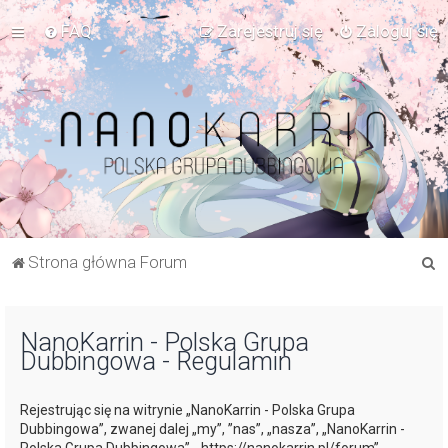
FAQ
Zarejestruj się
Zaloguj się
S
Strona główna Forum
z
u
NanoKarrin - Polska Grupa
k
Dubbingowa - Regulamin
a
j
Rejestrując się na witrynie „NanoKarrin - Polska Grupa
Dubbingowa”, zwanej dalej „my”, ”nas”, „nasza”, „NanoKarrin -