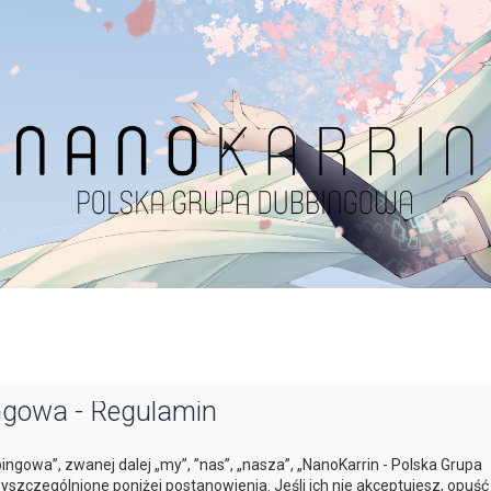
ngowa - Regulamin
bingowa”, zwanej dalej „my”, ”nas”, „nasza”, „NanoKarrin - Polska Grupa
yszczególnione poniżej postanowienia. Jeśli ich nie akceptujesz, opuść