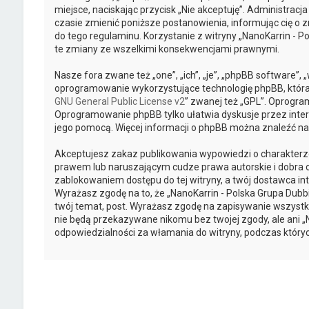
miejsce, naciskając przycisk „Nie akceptuję”. Administra
czasie zmienić poniższe postanowienia, informując cię o z
do tego regulaminu. Korzystanie z witryny „NanoKarrin -
te zmiany ze wszelkimi konsekwencjami prawnymi.
Nasze fora zwane też „one”, „ich”, „je”, „phpBB software”
oprogramowanie wykorzystujące technologię phpBB, która je
GNU General Public License v2
” zwanej też „GPL”. Oprogra
Oprogramowanie phpBB tylko ułatwia dyskusje przez intern
jego pomocą. Więcej informacji o phpBB można znaleźć na
Akceptujesz zakaz publikowania wypowiedzi o charakterz
prawem lub naruszającym cudze prawa autorskie i dobra o
zablokowaniem dostępu do tej witryny, a twój dostawca 
Wyrażasz zgodę na to, że „NanoKarrin - Polska Grupa Dub
twój temat, post. Wyrażasz zgodę na zapisywanie wszystki
nie będą przekazywane nikomu bez twojej zgody, ale ani „
odpowiedzialności za włamania do witryny, podczas który