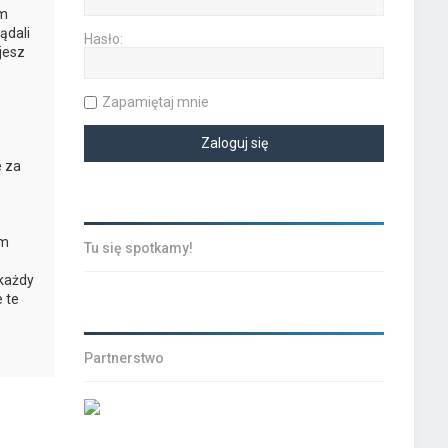
ym
ądali
Hasło:
jesz
Zapamiętaj mnie
e za
ym
Tu się spotkamy!
 każdy
 te
Partnerstwo