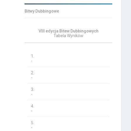
Bitwy Dubbingowe
VIII edycja Bitew Dubbingowych
Tabela Wyników
1.
-
2.
-
3.
-
4.
-
5.
-