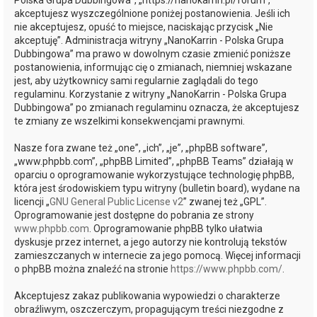
Polska Grupa Dubbingowa”, „https://nanokarrin.pl/forum”,
akceptujesz wyszczególnione poniżej postanowienia. Jeśli ich
nie akceptujesz, opuść to miejsce, naciskając przycisk „Nie
akceptuję”. Administracja witryny „NanoKarrin - Polska Grupa
Dubbingowa” ma prawo w dowolnym czasie zmienić poniższe
postanowienia, informując cię o zmianach, niemniej wskazane
jest, aby użytkownicy sami regularnie zaglądali do tego
regulaminu. Korzystanie z witryny „NanoKarrin - Polska Grupa
Dubbingowa” po zmianach regulaminu oznacza, że akceptujesz
te zmiany ze wszelkimi konsekwencjami prawnymi.
Nasze fora zwane też „one”, „ich”, „je”, „phpBB software”,
„www.phpbb.com”, „phpBB Limited”, „phpBB Teams” działają w
oparciu o oprogramowanie wykorzystujące technologię phpBB,
która jest środowiskiem typu witryny (bulletin board), wydane na
licencji „
GNU General Public License v2
” zwanej też „GPL”.
Oprogramowanie jest dostępne do pobrania ze strony
www.phpbb.com
. Oprogramowanie phpBB tylko ułatwia
dyskusje przez internet, a jego autorzy nie kontrolują tekstów
zamieszczanych w internecie za jego pomocą. Więcej informacji
o phpBB można znaleźć na stronie
https://www.phpbb.com/
.
Akceptujesz zakaz publikowania wypowiedzi o charakterze
obraźliwym, oszczerczym, propagującym treści niezgodne z