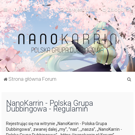
FAQ
Zarejestruj się
Zaloguj się
S
Strona główna Forum
z
u
NanoKarrin - Polska Grupa
k
Dubbingowa - Regulamin
a
j
Rejestrując się na witrynie „NanoKarrin - Polska Grupa
Dubbingowa”, zwanej dalej „my”, ”nas”, „nasza”, „NanoKarrin -