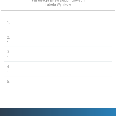
VIII edycja Bitew Dubbingowych
Tabela Wyników
1.
-
2.
-
3.
-
4.
-
5.
-