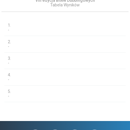
VIII edycja Bitew Dubbingowych
Tabela Wyników
1.
-
2.
-
3.
-
4.
-
5.
-