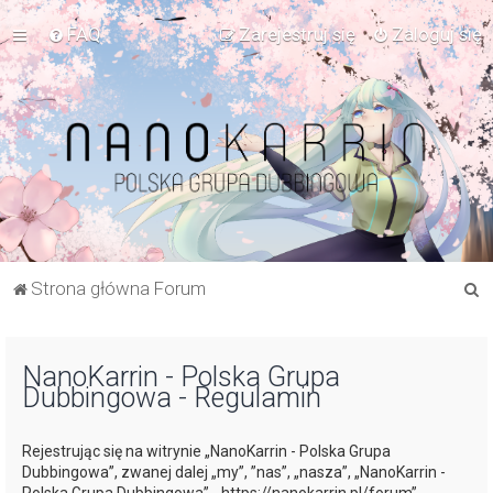
FAQ
Zarejestruj się
Zaloguj się
S
Strona główna Forum
z
u
NanoKarrin - Polska Grupa
k
Dubbingowa - Regulamin
a
j
Rejestrując się na witrynie „NanoKarrin - Polska Grupa
Dubbingowa”, zwanej dalej „my”, ”nas”, „nasza”, „NanoKarrin -