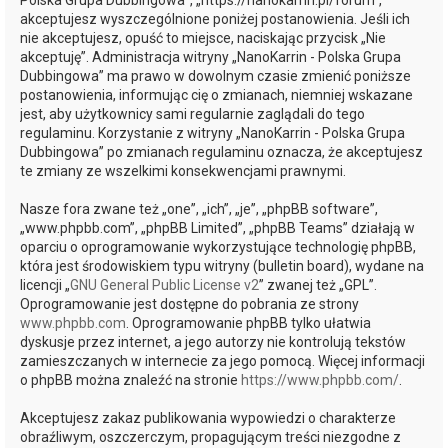
Polska Grupa Dubbingowa”, „https://nanokarrin.pl/forum”,
akceptujesz wyszczególnione poniżej postanowienia. Jeśli ich
nie akceptujesz, opuść to miejsce, naciskając przycisk „Nie
akceptuję”. Administracja witryny „NanoKarrin - Polska Grupa
Dubbingowa” ma prawo w dowolnym czasie zmienić poniższe
postanowienia, informując cię o zmianach, niemniej wskazane
jest, aby użytkownicy sami regularnie zaglądali do tego
regulaminu. Korzystanie z witryny „NanoKarrin - Polska Grupa
Dubbingowa” po zmianach regulaminu oznacza, że akceptujesz
te zmiany ze wszelkimi konsekwencjami prawnymi.
Nasze fora zwane też „one”, „ich”, „je”, „phpBB software”,
„www.phpbb.com”, „phpBB Limited”, „phpBB Teams” działają w
oparciu o oprogramowanie wykorzystujące technologię phpBB,
która jest środowiskiem typu witryny (bulletin board), wydane na
licencji „
GNU General Public License v2
” zwanej też „GPL”.
Oprogramowanie jest dostępne do pobrania ze strony
www.phpbb.com
. Oprogramowanie phpBB tylko ułatwia
dyskusje przez internet, a jego autorzy nie kontrolują tekstów
zamieszczanych w internecie za jego pomocą. Więcej informacji
o phpBB można znaleźć na stronie
https://www.phpbb.com/
.
Akceptujesz zakaz publikowania wypowiedzi o charakterze
obraźliwym, oszczerczym, propagującym treści niezgodne z