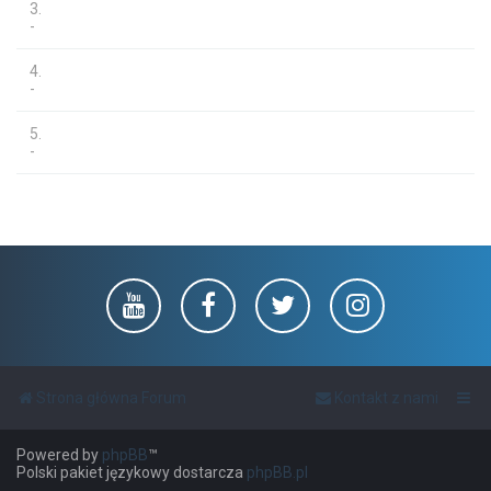
3.
-
4.
-
5.
-
Strona główna Forum
Kontakt z nami
Powered by
phpBB
™
Polski pakiet językowy dostarcza
phpBB.pl