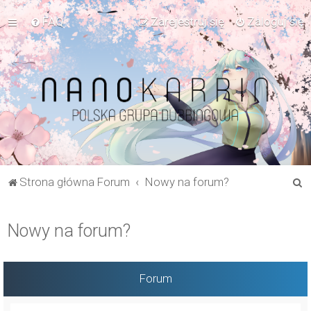
FAQ
Zarejestruj się
Zaloguj się
S
Strona główna Forum
Nowy na forum?
z
u
Nowy na forum?
k
a
j
Forum