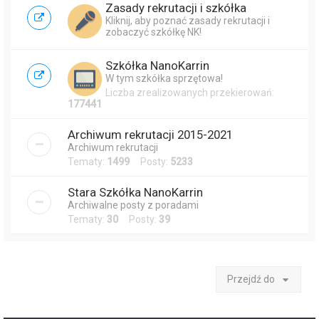
Zasady rekrutacji i szkółka
Kliknij, aby poznać zasady rekrutacji i
zobaczyć szkółkę NK!
Szkółka NanoKarrin
W tym szkółka sprzętowa!
Liczba zrealizowanych przekierowań:
177441
Archiwum rekrutacji 2015-2021
Archiwum rekrutacji
Tematy:
1499
Posty:
5233
Stara Szkółka NanoKarrin
Archiwalne posty z poradami
Tematy:
30
Posty:
39
Przejdź do