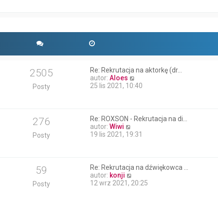
n
e
t
o
t
w
l
s
n
z
a
y
j
p
n
o
o
s
w
Re: Rekrutacja na aktorkę (dr…
t
2505
s
W
autor:
Aloes
z
y
25 lis 2021, 10:40
Posty
y
ś
p
w
o
i
s
e
Re: ROXSON - Rekrutacja na di…
t
276
t
W
autor:
Wiwi
l
y
19 lis 2021, 19:31
Posty
n
ś
a
w
j
i
n
e
Re: Rekrutacja na dźwiękowca …
59
o
t
W
autor:
konji
w
l
y
12 wrz 2021, 20:25
Posty
s
n
ś
z
a
w
y
j
i
p
n
e
o