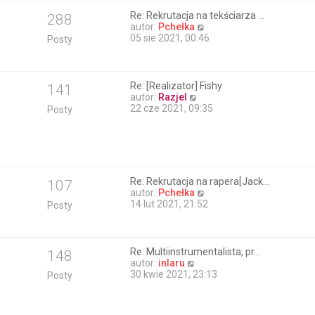
i
o
e
Re: Rekrutacja na tekściarza …
288
s
t
W
autor:
Pchełka
t
l
y
05 sie 2021, 00:46
Posty
n
ś
a
w
j
i
n
e
Re: [Realizator] Fishy
141
o
t
W
autor:
Razjel
w
l
y
22 cze 2021, 09:35
Posty
s
n
ś
z
a
w
y
j
i
p
n
e
o
o
t
s
w
l
t
Re: Rekrutacja na rapera[Jack…
107
s
n
W
autor:
Pchełka
z
a
y
14 lut 2021, 21:52
Posty
y
j
ś
p
n
w
o
o
i
s
w
e
t
Re: Multiinstrumentalista, pr…
148
s
t
W
autor:
inlaru
z
l
y
30 kwie 2021, 23:13
Posty
y
n
ś
p
a
w
o
j
i
s