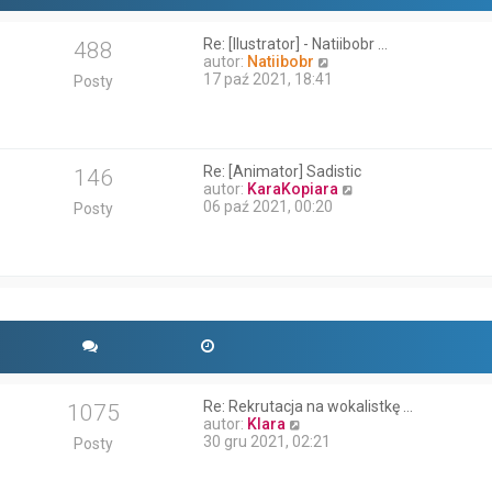
Re: [Ilustrator] - Natiibobr …
488
W
autor:
Natiibobr
y
17 paź 2021, 18:41
Posty
ś
w
i
e
t
Re: [Animator] Sadistic
146
l
W
autor:
KaraKopiara
n
y
06 paź 2021, 00:20
Posty
a
ś
j
w
n
i
o
e
w
t
s
l
z
n
y
a
p
j
o
n
s
o
Re: Rekrutacja na wokalistkę …
1075
t
w
W
autor:
Klara
s
y
30 gru 2021, 02:21
Posty
z
ś
y
w
p