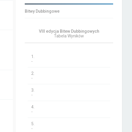
Bitwy Dubbingowe
VIII edycja Bitew Dubbingowych
Tabela Wyników
1.
-
2.
-
3.
-
4.
-
5.
-