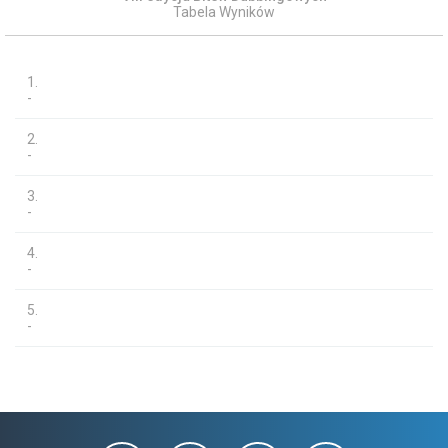
Tabela Wyników
1.
-
2.
-
3.
-
4.
-
5.
-