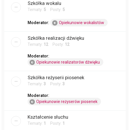
Szkółka wokalu
Tematy:
5
Posty:
5
Moderator:
Opiekunowie wokalistów
Szkółka realizacji dźwięku
Tematy:
12
Posty:
12
Moderator:
Opiekunowie realizatorów dźwięku
Szkółka reżyserii piosenek
Tematy:
3
Posty:
3
Moderator:
Opiekunowie reżyserów piosenek
Kształcenie słuchu
Tematy:
1
Posty:
1