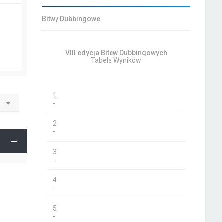
Bitwy Dubbingowe
VIII edycja Bitew Dubbingowych
Tabela Wyników
1.
o
-
2.
-
3.
-
4.
-
5.
-