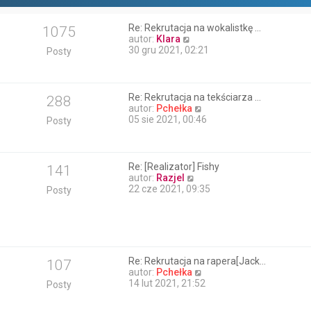
Re: Rekrutacja na wokalistkę …
1075
W
autor:
Klara
y
30 gru 2021, 02:21
Posty
ś
w
i
e
Re: Rekrutacja na tekściarza …
288
t
W
autor:
Pchełka
l
y
05 sie 2021, 00:46
Posty
n
ś
a
w
j
i
n
e
Re: [Realizator] Fishy
141
o
t
W
autor:
Razjel
w
l
y
22 cze 2021, 09:35
Posty
s
n
ś
z
a
w
y
j
i
p
n
e
o
o
t
s
w
l
t
Re: Rekrutacja na rapera[Jack…
107
s
n
W
autor:
Pchełka
z
a
y
14 lut 2021, 21:52
Posty
y
j
ś
p
n
w
o
o