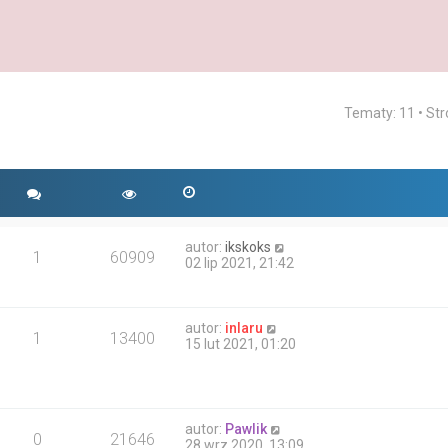
Tematy: 11 • St
yszukiwanie zaawansowane
autor:
ikskoks
1
60909
02 lip 2021, 21:42
autor:
inlaru
1
13400
15 lut 2021, 01:20
autor:
Pawlik
0
21646
28 wrz 2020, 13:09