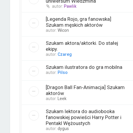
uniwersum Wiedźmina
autor:
Pawlik
[Legenda Rojo, gra fanowska]
Szukam męskich aktorów
autor:
Wicon
Szukam aktora/aktorki. Do stałej
ekipy.
autor:
Czareg
Szukam ilustratora do gra mobilna
autor:
Pilso
[Dragon Ball Fan-Animacja] Szukam
aktorów
autor:
Leek
Szukam lektora do audiobooka
fanowskiej powieści Harry Potter i
Pentakl Wężoustych
autor:
dygus