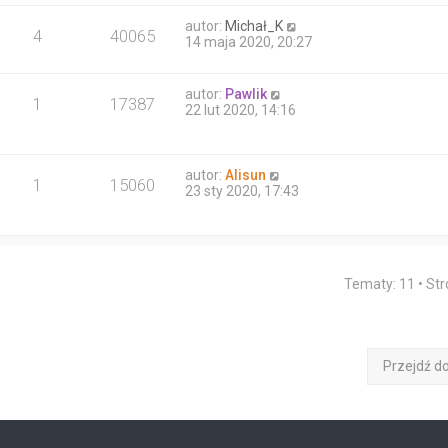
autor:
Michał_K
4
40065
14 maja 2020, 20:27
autor:
Pawlik
1
17387
22 lut 2020, 14:16
autor:
Alisun
1
15060
23 sty 2020, 17:43
Tematy: 11 • St
Przejdź d