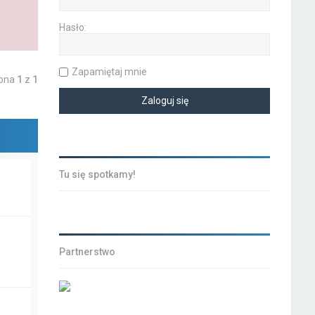
Hasło:
Zapamiętaj mnie
rona
1
z
1
Tu się spotkamy!
Partnerstwo