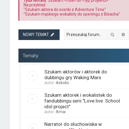
Tytuł tematu:
Szukam <rola> do <typ projektu>
Na przykład:
"Szukam aktora do scenki z Adventure Time"
"Szukam męskiego wokalisty do openingu z Bleacha"
Szukaj
W
NOWY TEMAT
Tematy
Szukam aktorów i aktorek do
dubbingu gry Waking Mars
autor:
ikskoks
Szukam aktorek i wokalistek do
fandubbingu serii "Love live: School
idol project"
autor:
Amai
Narrator do słuchowiska w