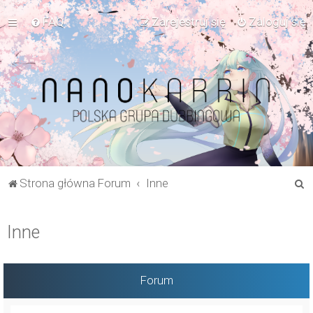
FAQ
Zarejestruj się
Zaloguj się
S
Strona główna Forum
Inne
z
u
Inne
k
a
j
Forum