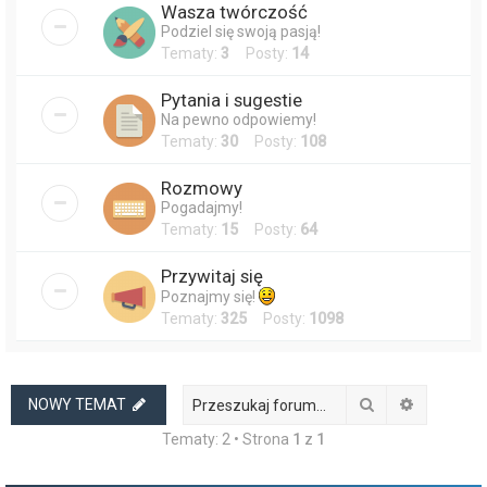
Wasza twórczość
Podziel się swoją pasją!
Tematy:
3
Posty:
14
Pytania i sugestie
Na pewno odpowiemy!
Tematy:
30
Posty:
108
Rozmowy
Pogadajmy!
Tematy:
15
Posty:
64
Przywitaj się
Poznajmy się!
Tematy:
325
Posty:
1098
Szukaj
Wyszukiw
NOWY TEMAT
Tematy: 2 • Strona
1
z
1